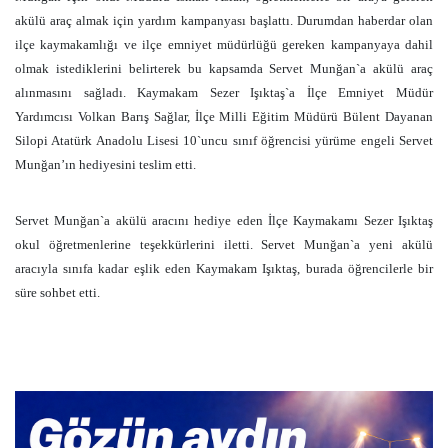
akülü araç almak için yardım kampanyası başlattı. Durumdan haberdar olan
ilçe kaymakamlığı ve ilçe emniyet müdürlüğü gereken kampanyaya dahil
olmak istediklerini belirterek bu kapsamda Servet Munğan`a akülü araç
alınmasını sağladı. Kaymakam Sezer Işıktaş`a İlçe Emniyet Müdür
Yardımcısı Volkan Barış Sağlar, İlçe Milli Eğitim Müdürü Bülent Dayanan
Silopi Atatürk Anadolu Lisesi 10`uncu sınıf öğrencisi yürüme engeli Servet
Munğan’ın hediyesini teslim etti.
Servet Munğan`a akülü aracını hediye eden İlçe Kaymakamı Sezer Işıktaş
okul öğretmenlerine teşekkürlerini iletti. Servet Munğan`a yeni akülü
aracıyla sınıfa kadar eşlik eden Kaymakam Işıktaş, burada öğrencilerle bir
süre sohbet etti.