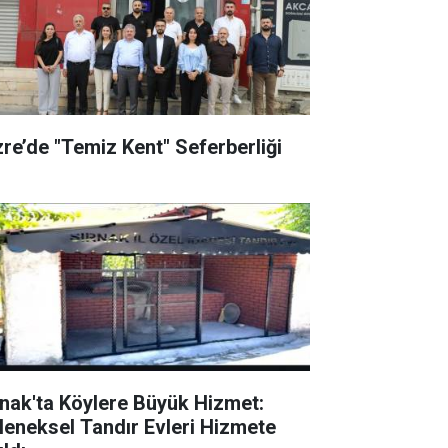
zre’de "Temiz Kent" Seferberliği
rnak'ta Köylere Büyük Hizmet:
leneksel Tandır Evleri Hizmete