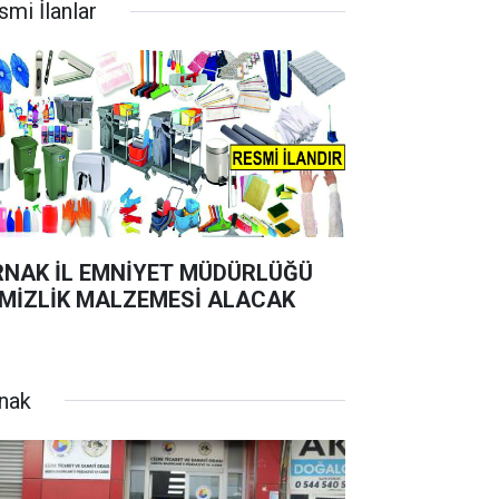
smi İlanlar
RNAK İL EMNİYET MÜDÜRLÜĞÜ
MİZLİK MALZEMESİ ALACAK
rnak