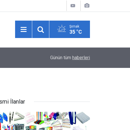
Şırnak
35 °C
15:05
5 yaşında başladı, 63 yıldır katmer açıyor
Günün tüm
haberleri
smi İlanlar