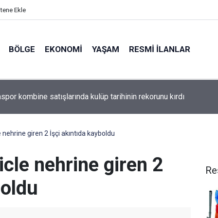
itene Ekle
BÖLGE
EKONOMI
YAŞAM
RESMI İLANLAR
e "Temiz Kent" Seferberliği
 nehrine giren 2 İşçi akıntıda kayboldu
icle nehrine giren 2
Re
boldu