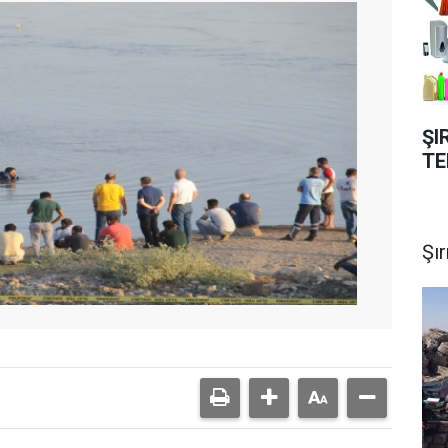
ŞI
TE
Şı