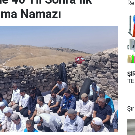
Re
uma Namazı
ŞI
TE
Şı