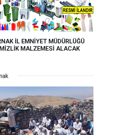
RNAK İL EMNİYET MÜDÜRLÜĞÜ
MİZLİK MALZEMESİ ALACAK
rnak