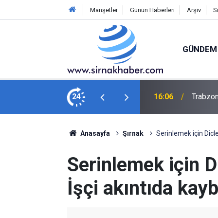
Manşetler
Günün Haberleri
Arşiv
S
GÜNDEM
 kulüp tarihinin rekorunu kırdı
24
15:10
Cizre’d
Anasayfa
Şırnak
Serinlemek için Dicle
Serinlemek için D
İşçi akıntıda kay