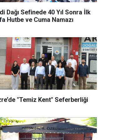
di Dağı Sefinede 40 Yıl Sonra İlk
fa Hutbe ve Cuma Namazı
zre’de "Temiz Kent" Seferberliği