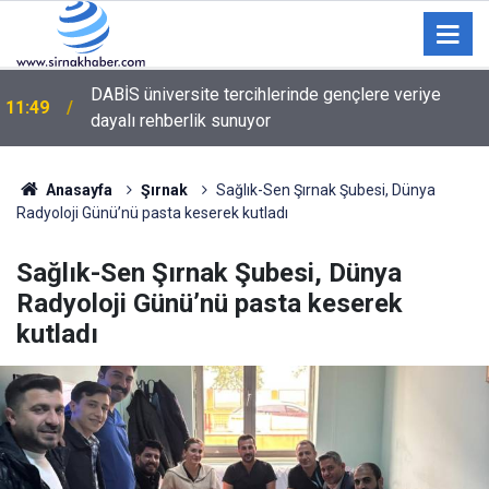
Nevas Outlet'ten alışveriş tutkunlarına dev
11:10
kampanya: "1 alana 1 bedava" fırsatı başladı
Anasayfa
Şırnak
Sağlık-Sen Şırnak Şubesi, Dünya
Radyoloji Günü’nü pasta keserek kutladı
Sağlık-Sen Şırnak Şubesi, Dünya
Radyoloji Günü’nü pasta keserek
kutladı