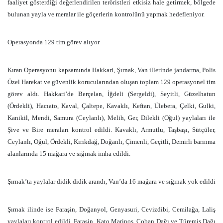
faaliyet gösterdiği değerlendirilen teröristleri etkisiz hale getirmek, bölgede
bulunan yayla ve meralar ile göçerlerin kontrolünü yapmak hedefleniyor.
Operasyonda 129 tim görev alıyor
Kıran Operasyonu kapsamında Hakkari, Şırnak, Van illerinde jandarma, Polis
Özel Harekat ve güvenlik korucularından oluşan toplam 129 operasyonel tim
görev aldı. Hakkari’de Berçelan, İğdeli (Sergeldi), Seyitli, Güzelhatun
(Ördekli), Hacıato, Kaval, Çaltepe, Kavaklı, Keftan, Ülebera, Çelki, Gulki,
Kanikil, Mendi, Samura (Ceylanlı), Melih, Ger, Dilekli (Oğul) yaylaları ile
Şive ve Bire meraları kontrol edildi. Kavaklı, Armutlu, Taşbaşı, Sütçüler,
Ceylanlı, Oğul, Ördekli, Kırıkdağ, Doğanlı, Çimenli, Geçitli, Demirli barınma
alanlarında 15 mağara ve sığınak imha edildi.
Şırnak’ta yaylalar didik didik arandı, Van’da 16 mağara ve sığınak yok edildi
Şırnak ilinde ise Faraşin, Doğanyol, Genyasuri, Cevizdibi, Cemilağa, Laliş
yaylaları kontrol edildi. Faraşin, Kato Marinos, Çoban Dağı ve Türemiş Dağı