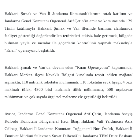
Hakkari, Şırnak ve Van İl Jandarma Komutanlıklarının ortak katılımı ve
Jandarma Genel Komutanı Orgeneral Arif Çetin’in emir ve komutasında 129
Timin katılımıyla Hakkari, Şırnak ve Van illerinde barınma alanlarında
faaliyet gösterdiği değerlendirilen teröristleri etkisiz hale getirmek, bölgede
bulunan yayla ve meralar ile göçerlerin kontrolünü yapmak maksadıyla
“Kıran” operasyonu başlatıldı.
Hakkari, Şırnak ve Van’da devam eden “Kıran Operasyonu” kapsamında,
Hakkari Merkez ilçesi Kavaklı Bölgesi kırsalında tespit edilen mağara/
sığınakta, 110 antitank roketatar mühimmatı, 110 roketatar sevk fişeği, 4 bixi
makinalı tüfek, 4800 bixi makinalı tüfek mühimmatı, 500 uçaksavar
mühimmatı ve çok sayıda örgütsel malzeme ele geçirildiği belirtildi.
Ayrıca, Jandarma Genel Komutanı Orgeneral Arif Çetin, Jandarma Asayiş
Kolordu Komutanı Tümgeneral Hacı İlbaş, Hakkari Vali Yardımcısı Aziz
Gölbaşı, Hakkari İl Jandarma Komutanı Tuğgeneral Nuri Öztürk, Hakkari İl
Emniyet Müdürü Süleyman Suvat Dilberoğlu, Jandarma TEM Daire Başkanı