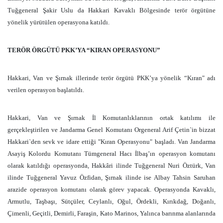
Tuğgeneral Şakir Uslu da Hakkari Kavaklı Bölgesinde terör örgütüne
yönelik yürütülen operasyona katıldı.
TERÖR ÖRGÜTÜ PKK’YA “KIRAN OPERASYONU”
Hakkari, Van ve Şırnak illerinde terör örgütü PKK’ya yönelik “Kıran" adı
verilen operasyon başlatıldı.
Hakkari, Van ve Şırnak İl Komutanlıklarının ortak katılımı ile
gerçekleştirilen ve Jandarma Genel Komutanı Orgeneral Arif Çetin`in bizzat
Hakkari`den sevk ve idare ettiği "Kıran Operasyonu" başladı. Van Jandarma
Asayiş Kolordu Komutanı Tümgeneral Hacı İlbaş’ın operasyon komutanı
olarak katıldığı operasyonda, Hakkâri ilinde Tuğgeneral Nuri Öztürk, Van
ilinde Tuğgeneral Yavuz Özfidan, Şırnak ilinde ise Albay Tahsin Saruhan
arazide operasyon komutanı olarak görev yapacak. Operasyonda Kavaklı,
Armutlu, Taşbaşı, Sütçüler, Ceylanlı, Oğul, Ördekli, Kırıkdağ, Doğanlı,
Çimenli, Geçitli, Demirli, Faraşin, Kato Marinos, Yalınca barınma alanlarında