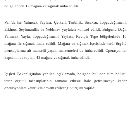
bölgelerinde 12 mağara ve sığınak imha edildi.
Van`da ise Yalıncak Yaylası, Çetkeli, Tanbilik, Sıcaksu, Topçudeğirmeni,
Erkinus, Şeyhmunilis ve Nebirnav yaylaları kontrol edildi. Bulgurlu Dağı,
Yalıncak Yayla, Topçudeğirmeni Yaylası, Kevipir Tepe bölgelerinde 16
mağara ile sığınak imha edildi. Mağara ve sığınak içerisinde terör örgütü
mensuplarına ait muhtelif yaşam malzemeleri de imha edildi. Operasyonlar
kapsamında toplam 43 mağara ve sığınak imha edildi.
İçişleri Bakanlığından yapılan açıklamada, bölgede bulunan tüm bölücü
terör örgütü mensuplarının tamamı etkisiz hale getirilinceye kadar
operasyonlara kararlıkla devam edileceği vurgusu yapıldı.