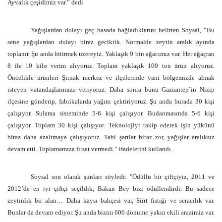
Ayvalık çeşidimiz var.” dedi
Yağışlardan dolayı geç hasada bağladıklarını belirten Soysal, “Bu
sene yağışlardan dolayı biraz geciktik. Normalde zeytin aralık ayında
toplanır. Şu anda bitirmek üzereyiz. Yaklaşık 9 bin ağacımız var. Her ağaçtan
8 ile 10 kilo verim alıyoruz. Toplam yaklaşık 100 ton ürün alıyoruz.
Öncelikle ürünleri Şırnak merkez ve ilçelerinde yani bölgemizde almak
isteyen vatandaşlarımıza veriyoruz. Daha sonra bunu Gaziantep`in Nizip
ilçesine gönderip, fabrikalarda yağını çektiriyoruz. Şu anda burada 30 kişi
çalışıyor. Sulama sisteminde 5-6 kişi çalışıyor. Budanmasında 5-6 kişi
çalışıyor. Toplam 30 kişi çalışıyor. Teknolojiyi takip ederek işin yükünü
biraz daha azaltmaya çalışıyoruz. Tabi şartlar biraz zor, yağışlar aralıksız
devam etti. Toplamamıza fırsat vermedi.” ifadelerini kullandı.
Soysal son olarak şunları söyledi: "Ödüllü bir çiftçiyiz, 2011 ve
2012’de en iyi çiftçi seçildik, Bakan Bey bizi ödüllendirdi. Bu sadece
zeytinlik bir alan… Daha kaysı bahçesi var, Siirt fıstığı ve seracılık var.
Bunlar da devam ediyor. Şu anda bizim 600 dönüme yakın ekili arazimiz var.