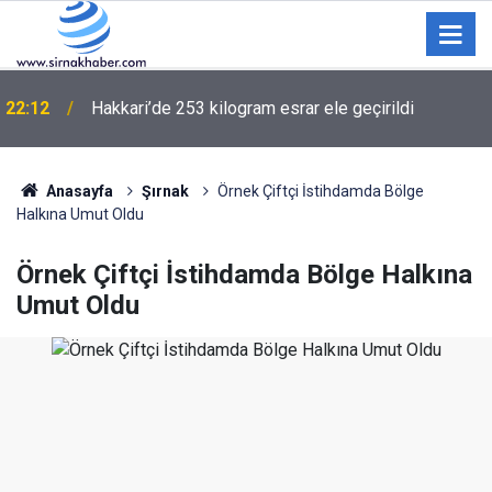
Şırnak'ta Elektrik Akımına Kapılan Çocuğun
21:02
Ölümüyle İlgili Tutuklama
Anasayfa
Şırnak
Örnek Çiftçi İstihdamda Bölge
Halkına Umut Oldu
Örnek Çiftçi İstihdamda Bölge Halkına
Umut Oldu