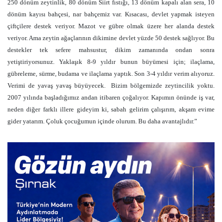
250 dönüm zeytinlik, 80 dönüm Siirt fıstığı, 13 dönüm kapalı alan sera, 10
dönüm kayısı bahçesi, nar bahçemiz var. Kısacası, devlet yapmak isteyen
çiftçilere destek veriyor. Mazot ve gübre olmak üzere her alanda destek
veriyor. Ama zeytin ağaçlarının dikimine devlet yüzde 50 destek sağlıyor. Bu
destekler tek sefere mahsustur, dikim zamanında ondan sonra
yetiştiriyorsunuz. Yaklaşık 8-9 yıldır bunun büyümesi için; ilaçlama,
gübreleme, sürme, budama ve ilaçlama yaptık. Son 3-4 yıldır verim alıyoruz.
Verimi de yavaş yavaş büyüyecek.
Bizim bölgemizde zeytincilik yoktu.
2007 yılında başladığımız andan itibaren çoğalıyor. Kapımın önünde iş var,
neden diğer farklı illere gideyim ki, sabah gelirim çalışırım, akşam evime
gider yatarım. Çoluk çocuğumun içinde olurum. Bu daha avantajlıdır.”