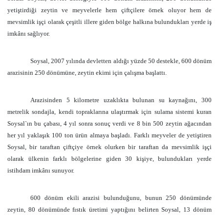
yetiştirdiği zeytin ve meyvelerle hem çiftçilere örnek oluyor hem de
mevsimlik işçi olarak çeşitli illere giden bölge halkına bulundukları yerde iş
imkânı sağlıyor.
Soysal, 2007 yılında devletten aldığı yüzde 50 destekle, 600 dönüm
arazisinin 250 dönümüne, zeytin ekimi için çalışma başlattı.
Arazisinden
5 kilometre
uzaklıkta bulunan su kaynağını, 300
metrelik sondajla, kendi topraklarına ulaştırmak için sulama sistemi kuran
Soysal`ın bu çabası, 4 yıl sonra sonuç verdi ve 8 bin 500 zeytin ağacından
her yıl yaklaşık 100 ton ürün almaya başladı. Farklı meyveler de yetiştiren
Soysal, bir taraftan çiftçiye örnek olurken bir taraftan da mevsimlik işçi
olarak ülkenin farklı bölgelerine giden 30 kişiye, bulundukları yerde
istihdam imkânı sunuyor.
600 dönüm ekili arazisi bulunduğunu, bunun 250 dönümünde
zeytin, 80 dönümünde fıstık üretimi yaptığını belirten Soysal, 13 dönüm