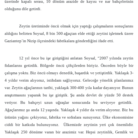
üzerinde kapalı serası, 10 dönüm arazide de kayısı ve nar bahçelerinin
olduğunu dile getirdi.
Zeytin üretiminde öncü olmak için yaptığı çalışmaların sonuçlarını
aldığını belirten Soysal, 8 bin 500 ağaçtan elde ettiği zeytini işletmek üzere
Gaziantep`in Nizip ilçesindeki fabrikalara gönderdiğini ifade etti.
12 yıl önce bu işe giriştiğini anlatan Soysal, “2007 yılında zeytin
fidanlarını getirdik. Bölgede öncü çiftçilerden biriyiz. Önceden böyle bir
çalışma yoktu. Biz öncü olmayı denedik, başardık ve yetiştirdik. Yaklaşık 3-
4 yıldır verim alıyoruz, istihdam sağlıyoruz. Geleceğe yönelik planlarımız
var. Zeytin ağaçlarının tarihi, yaklaşık 300-400 yıla kadar dayanıyor. Bunun
araştırmasını yaparak bu işe giriştik. Şu anda devlet de yüzde 50 destek
veriyor. Bu bahçeyi uzun uğraşlar sonucunda bu seviyeye getirdik.
Ağaçlarımız şu anda 12 yaşında. Yaklaşık 4 yıldır da verim alıyoruz. Biz bu
ürünün yağını çekiyoruz, fabrika ve sofralara sunuyoruz. Ülke ekonomisine
ciddi bir katkıda bulunuyoruz.
Ülkemizde zeytinin yeri çok önemlidir.
Yaklaşık 250 dönüme varan bir arazimiz var. Hepsi zeytinlik, Gemlik ve