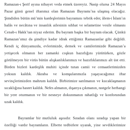
Ramazan-ı Şerif ayına nihayet veda etmek üzereyiz. Nasip olursa 24 Mayıs
Pazar günü genel iftarımız olan Ramazan Bayramı’na ulaşmış olacağız.
Şimdiden bütün mü’min kardeşlerimin bayramını tebrik eder, âlem-i İslam’ın
halâs ve necâtına ve insanlık ailesinin sıhhat ve selametine vesile olmasnı
Cenab-ı Hakk’tan niyaz ederim. Bu bayram başka bir bayram olacak. Çünkü
Ramazan’ımız da şimdiye kadar idrak ettiğimiz Ramazanlar gibi değildi.
Kendi iç dünyamızda, evlerimizde, dernek ve camilerimizde Ramazan’a
yetişecek olmanın her zamanki coşkun hazırlığını yürütürken, gözle
görülmeyen bir virüs bütün alışkanlıklarımızı ve hazırlıklarımızı alt üst etti.
Birden bizleri kardeşlik muhiti içinde tutan camii ve cemaatlerimizden
yoksun kaldık. Akraba ve komşularımızla yaşayacağımız iftar
sevinçlerimizden mahrum kaldık. Birbirimize sarılmanın ve kucaklaşmanın
sıcaklığına hasret kaldık. Nefes almanın, dışarıya çıkmanın, rastgele herhangi
bir yere oturmanın ve bir nesneye dokunmanın rahatlığı ve konforundan
uzak kaldık.
Bayramlar bir mutluluk aşısıdır. Sıradan olanı sıradışı yapan bir
özelliği vardır bayramların. Elbette tedbirlere uyarak, yine sevdiklerimize