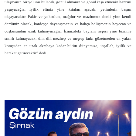
ulaşmanın bir yolunu bulacak, gönül almanın ve gönül inşa etmenin hazzını
yaşayacağız. İyilik elimiz yine kıtaları aşacak, yetimlerin başını
okşayacaktır. Fakir ve yoksulun, mağdur ve mazlumun derdi yine kendi
derdimiz olacak, kardeşçe dayanışmanın ve hakça bölüşmenin heyecan ve
coşkusundan uzak kalmayacağız. İçimizdeki bayram neşesi yine bizimle
sınırlı kalmayacak; din, dil, mezhep ve meşrep farkı gözetmeden en yakın
komşudan en uzak akrabaya kadar bütün dünyamıza, inşallah, iyilik ve
bereket getirecektir” dedi.