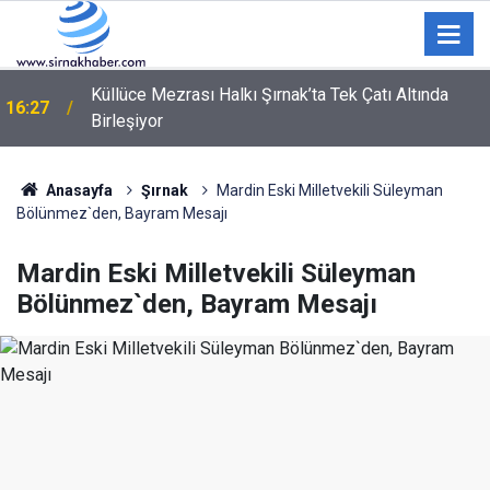
Küllüce Mezrası Halkı Şırnak’ta Tek Çatı Altında
16:27
Birleşiyor
Vali Ekici Başkan Mir’i Ziyaret Etti: Samimi Sohbet
15:26
Dikkat Çekti
Anasayfa
Şırnak
Mardin Eski Milletvekili Süleyman
Bölünmez`den, Bayram Mesajı
Mardin Eski Milletvekili Süleyman
Bölünmez`den, Bayram Mesajı