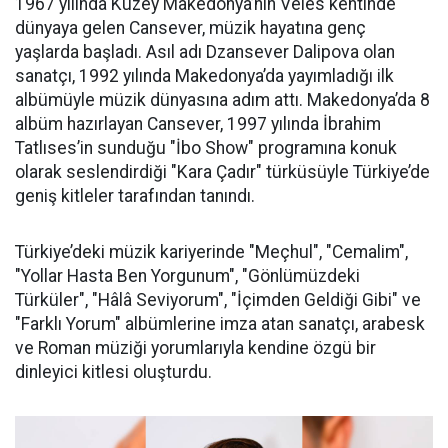
1967 yılında Kuzey Makedonya’nın Veles kentinde
dünyaya gelen Cansever, müzik hayatına genç
yaşlarda başladı. Asıl adı Dzansever Dalipova olan
sanatçı, 1992 yılında Makedonya’da yayımladığı ilk
albümüyle müzik dünyasına adım attı. Makedonya’da 8
albüm hazırlayan Cansever, 1997 yılında İbrahim
Tatlıses’in sunduğu "İbo Show" programına konuk
olarak seslendirdiği "Kara Çadır" türküsüyle Türkiye’de
geniş kitleler tarafından tanındı.
Türkiye’deki müzik kariyerinde "Meçhul", "Cemalim",
"Yollar Hasta Ben Yorgunum", "Gönlümüzdeki
Türküler", "Hâlâ Seviyorum", "İçimden Geldiği Gibi" ve
"Farklı Yorum" albümlerine imza atan sanatçı, arabesk
ve Roman müziği yorumlarıyla kendine özgü bir
dinleyici kitlesi oluşturdu.