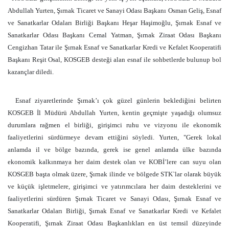
Abdullah Yurten, Şırnak Ticaret ve Sanayi Odası Başkanı Osman Geliş, Esnaf
ve Sanatkarlar Odaları Birliği Başkanı Heşar Haşimoğlu, Şırnak Esnaf ve
Sanatkarlar Odası Başkanı Cemal Yatman, Şırnak Ziraat Odası Başkanı
Cengizhan Tatar ile Şırnak Esnaf ve Sanatkarlar Kredi ve Kefalet Kooperatifi
Başkanı Reşit Osal, KOSGEB desteği alan esnaf ile sohbetlerde bulunup bol
kazançlar diledi.
Esnaf ziyaretlerinde Şırnak’ı çok güzel günlerin beklediğini belirten
KOSGEB İl Müdürü Abdullah Yurten, kentin geçmişte yaşadığı olumsuz
durumlara rağmen el birliği, girişimci ruhu ve vizyonu ile ekonomik
faaliyetlerini sürdürmeye devam ettiğini söyledi. Yurten, "Gerek lokal
anlamda il ve bölge bazında, gerek ise genel anlamda ülke bazında
ekonomik kalkınmaya her daim destek olan ve KOBİ’lere can suyu olan
KOSGEB başta olmak üzere, Şırnak ilinde ve bölgede STK`lar olarak büyük
ve küçük işletmelere, girişimci ve yatırımcılara her daim desteklerini ve
faaliyetlerini sürdüren Şırnak Ticaret ve Sanayi Odası, Şırnak Esnaf ve
Sanatkarlar Odaları Birliği, Şırnak Esnaf ve Sanatkarlar Kredi ve Kefalet
Kooperatifi, Şırnak Ziraat Odası Başkanlıkları en üst temsil düzeyinde