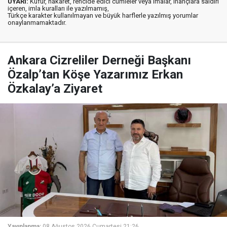
UYARI:
Küfür, hakaret, rencide edici cümleler veya imalar, inançlara saldırı
içeren, imla kuralları ile yazılmamış,
Türkçe karakter kullanılmayan ve büyük harflerle yazılmış yorumlar
onaylanmamaktadır.
Ankara Cizreliler Derneği Başkanı
Özalp’tan Köşe Yazarımız Erkan
Özkalay’a Ziyaret
Yayınlanma:
08 Ağustos 2026 Cumartesi 21:26