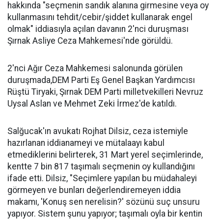
hakkında "seçmenin sandık alanına girmesine veya oy
kullanmasını tehdit/cebir/şiddet kullanarak engel
olmak" iddiasıyla açılan davanın 2'nci duruşması
Şırnak Asliye Ceza Mahkemesi'nde görüldü.
2'nci Ağır Ceza Mahkemesi salonunda görülen
duruşmada,DEM Parti Eş Genel Başkan Yardımcısı
Rüştü Tiryaki, Şırnak DEM Parti milletvekilleri Nevruz
Uysal Aslan ve Mehmet Zeki İrmez'de katıldı.
Salğucak'ın avukatı Rojhat Dilsiz, ceza istemiyle
hazırlanan iddianameyi ve mütalaayı kabul
etmediklerini belirterek, 31 Mart yerel seçimlerinde,
kentte 7 bin 817 taşımalı seçmenin oy kullandığını
ifade etti. Dilsiz, "Seçimlere yapılan bu müdahaleyi
görmeyen ve bunları değerlendiremeyen iddia
makamı, 'Konuş sen nerelisin?' sözünü suç unsuru
yapıyor. Sistem şunu yapıyor; taşımalı oyla bir kentin