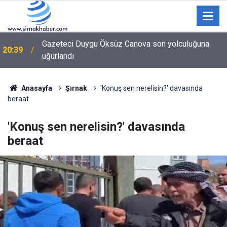
Hayırsever İş İnsanı Şerif Selçuk’tan Cizre Devlet
20:21
Hastanesine Ziyaret
Anasayfa
Şırnak
'Konuş sen nerelisin?' davasında
beraat
'Konuş sen nerelisin?' davasında
beraat