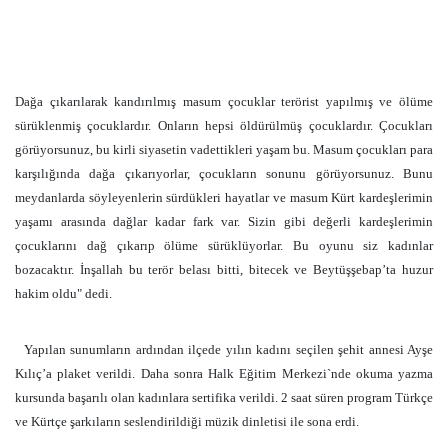
Dağa çıkarılarak kandırılmış masum çocuklar terörist yapılmış ve ölüme
sürüklenmiş çocuklardır. Onların hepsi öldürülmüş çocuklardır. Çocukları
görüyorsunuz, bu kirli siyasetin vadettikleri yaşam bu. Masum çocukları para
karşılığında dağa çıkarıyorlar, çocukların sonunu görüyorsunuz. Bunu
meydanlarda söyleyenlerin sürdükleri hayatlar ve masum Kürt kardeşlerimin
yaşamı arasında dağlar kadar fark var. Sizin gibi değerli kardeşlerimin
çocuklarını dağ çıkarıp ölüme sürüklüyorlar. Bu oyunu siz kadınlar
bozacaktır. İnşallah bu terör belası bitti, bitecek ve Beytüşşebap’ta huzur
hakim oldu" dedi.
Yapılan sunumların ardından ilçede yılın kadını seçilen şehit annesi Ayşe
Kılıç’a plaket verildi. Daha sonra Halk Eğitim Merkezi`nde okuma yazma
kursunda başarılı olan kadınlara sertifika verildi. 2 saat süren program Türkçe
ve Kürtçe şarkıların seslendirildiği müzik dinletisi ile sona erdi.