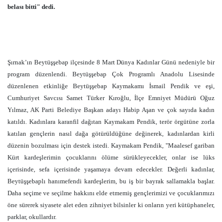
belası bitti" dedi.
Şırnak’ın Beytüşşebap ilçesinde 8 Mart Dünya Kadınlar Günü nedeniyle bir
program düzenlendi. Beytüşşebap Çok Programlı Anadolu Lisesinde
düzenlenen etkinliğe Beytüşşebap Kaymakamı İsmail Pendik ve eşi,
Cumhuriyet Savcısı Samet Türker Kıroğlu, İlçe Emniyet Müdürü Oğuz
Yılmaz, AK Parti Belediye Başkan adayı Habip Aşan ve çok sayıda kadın
katıldı. Kadınlara karanfil dağıtan Kaymakam Pendik, terör örgütüne zorla
katılan gençlerin nasıl dağa götürüldüğüne değinerek, kadınlardan kirli
düzenin bozulması için destek istedi. Kaymakam Pendik, "Maalesef gariban
Kürt kardeşlerimin çocuklarını ölüme sürükleyecekler, onlar ise lüks
içerisinde, sefa içerisinde yaşamaya devam edecekler. Değerli kadınlar,
Beytüşşebaplı hanımefendi kardeşlerim, bu iş bir bayrak sallamakla başlar.
Daha seçime ve seçilme hakkını elde etmemiş gençlerimizi ve çocuklarımızı
öne sürerek siyasete alet eden zihniyet bilsinler ki onların yeri kütüphaneler,
parklar, okullardır.