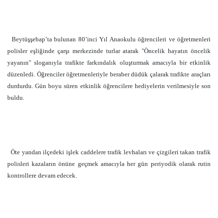
Beytüşşebap’ta bulunan 80’inci Yıl Anaokulu öğrencileri ve öğretmenleri
polisler eşliğinde çarşı merkezinde turlar atarak "Öncelik hayatın öncelik
yayanın" sloganıyla trafikte farkındalık oluşturmak amacıyla bir etkinlik
düzenledi. Öğrenciler öğretmenleriyle beraber düdük çalarak trafikte araçları
durdurdu. Gün boyu süren etkinlik öğrencilere hediyelerin verilmesiyle son
buldu.
Öte yandan ilçedeki işlek caddelere trafik levhaları ve çizgileri takan trafik
polisleri kazaların önüne geçmek amacıyla her gün periyodik olarak rutin
kontrollere devam edecek.