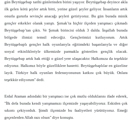
gün Beytüşşebap tarihi günlerinden birini yaşıyor. Beytüşşebap deyince akla
ilk gelen kötü şeyler artık bitti, yerine güzel şeyler geliyor. İnsanların artık
onurla gururla sevinçle anacağı şeyleri getiriyoruz. Bu gün burada minik
gençler erkekler olarak yarıştı. Şırnak’ta hiçbir ilçeden yarışmacı çıkmadı
Beytüşşebap’tan çıktı. Ve Şırnak birincisi olduk 3 dalda. İnşallah burada
bölgede ilimizi temsil edeceğiz. Gençlerimizi kutluyorum. Artık
Beytüşşebaplı gençler halk oyunlarıyla eğitimdeki başarılarıyla ve diğer
sosyal etkinlikleriyle ülkemizde parmakla gösterilen gençlik olacak.
Beytüşşebap artık hak ettiği o güzel yere ulaşacaktır. Halkımıza da teşekkür
ediyoruz. Halkımız böyle güzelliklere hasretti. Beytüşşebaplılar en güzeline
layık. Türkiye halk oyunları federasyonunun katkısı çok büyük. Onlara
teşekkür ediyorum" dedi.
Erdal Ataman adındaki bir yarışmacı ise çok mutlu olduklarını ifade ederek,
"İlk defa burada kendi yarışmamızı ilçemizde yaşayabiliyoruz. Eskiden çok
sıkıntı çekiyorduk. Şimdi ilçemizde bu faaliyetleri yürütüyoruz. Emeği
geçenlerden Allah razı olsun" diye konuştu.