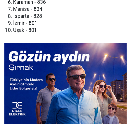
​Karaman - 836
​Manisa - 834
​Isparta - 828
​İzmir - 801
​Uşak - 801