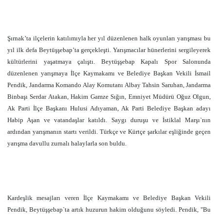
Şırnak’ta ilçelerin katılımıyla her yıl düzenlenen halk oyunları yarışması bu
yıl ilk defa Beytüşşebap’ta gerçekleşti. Yarışmacılar hünerlerini sergileyerek
kültürlerini yaşatmaya çalıştı. Beytüşşebap Kapalı Spor Salonunda
düzenlenen yarışmaya İlçe Kaymakamı ve Belediye Başkan Vekili İsmail
Pendik, Jandarma Komando Alay Komutanı Albay Tahsin Saruhan, Jandarma
Binbaşı Serdar Atakan, Hakim Gamze Sığın, Emniyet Müdürü Oğuz Olgun,
Ak Parti İlçe Başkanı Hulusi Adıyaman, Ak Parti Belediye Başkan adayı
Habip Aşan ve vatandaşlar katıldı. Saygı duruşu ve İstiklal Marşı`nın
ardından yarışmanın startı verildi. Türkçe ve Kürtçe şarkılar eşliğinde geçen
yarışma davullu zurnalı halaylarla son buldu.
Kardeşlik mesajları veren İlçe Kaymakamı ve Belediye Başkan Vekili
Pendik, Beytüşşebap`ta artık huzurun hakim olduğunu söyledi. Pendik, "Bu