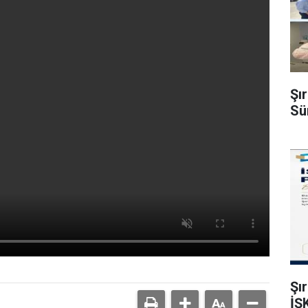
Şı
Sü
Şı
İŞ