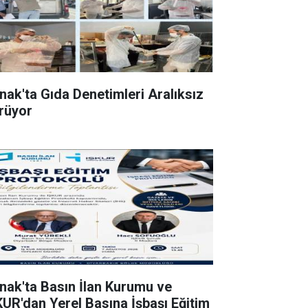
rnak'ta Gıda Denetimleri Aralıksız
rüyor
rnak'ta Basın İlan Kurumu ve
KUR'dan Yerel Basına İşbaşı Eğitim