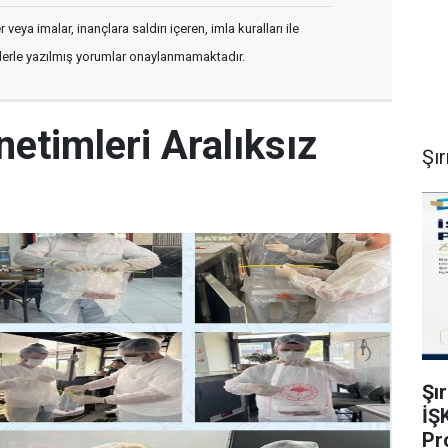
veya imalar, inançlara saldırı içeren, imla kuralları ile
flerle yazılmış yorumlar onaylanmamaktadır.
netimleri Aralıksız
Şı
Şı
İŞ
Pr