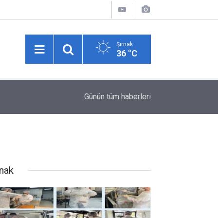
Şırnak
36 °C
tokolü
13:00
Yaz Konserleri ile yazın ritmi Atatürk Kültür Me
Günün tüm
haberleri
rnak