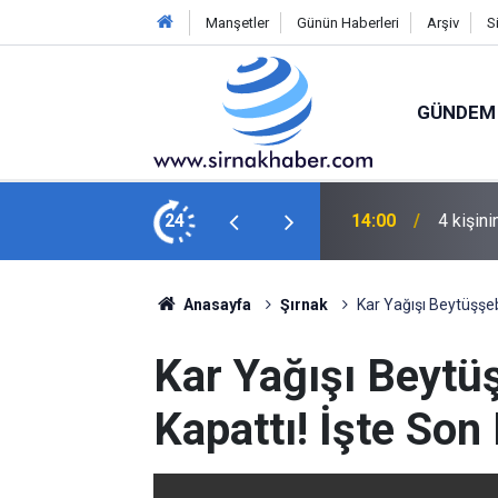
Manşetler
Günün Haberleri
Arşiv
S
GÜNDEM
Şırnak'
nlik kamerasında
24
13:14
Toplant
Anasayfa
Şırnak
Kar Yağışı Beytüşşe
Kar Yağışı Beytü
Kapattı! İşte So