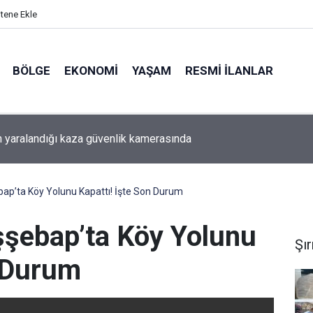
itene Ekle
BÖLGE
EKONOMI
YAŞAM
RESMI İLANLAR
ta Basın İlan Kurumu ve İŞKUR'dan Yerel Basına İşbaşı Eğitim Pro
ısı
bap’ta Köy Yolunu Kapattı! İşte Son Durum
şşebap’ta Köy Yolunu
Şı
n Durum