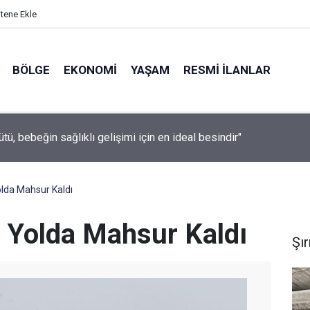
itene Ekle
BÖLGE
EKONOMI
YAŞAM
RESMI İLANLAR
tü, bebeğin sağlıklı gelişimi için en ideal besindir"
olda Mahsur Kaldı
r Yolda Mahsur Kaldı
Şı