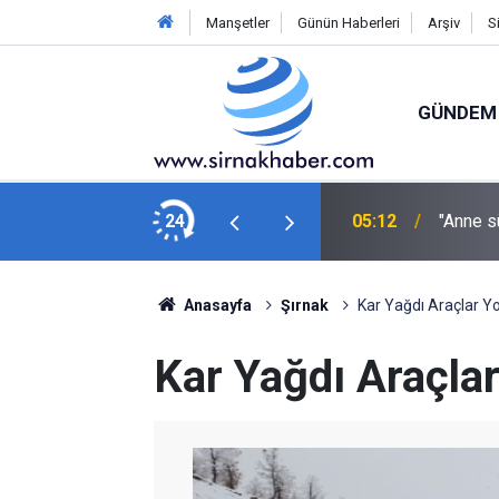
Manşetler
Günün Haberleri
Arşiv
S
GÜNDEM
yona ulaştı
24
05:12
"Anne sü
Anasayfa
Şırnak
Kar Yağdı Araçlar Y
Kar Yağdı Araçla