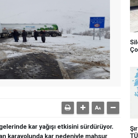
Si
Ço
erinde kar yağışı etkisini sürdürüyor.
Şı
TÜ
unan karayolunda kar nedeniyle mahsur