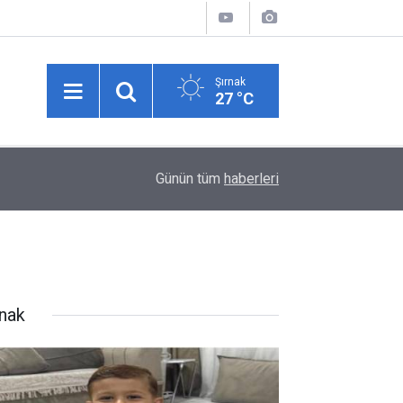
Şırnak
27 °C
03:35
Sulama kanalına giren genç hayatını kaybetti
Günün tüm
haberleri
rnak