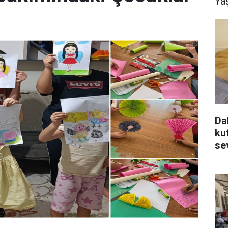
Ya
Da
ku
se