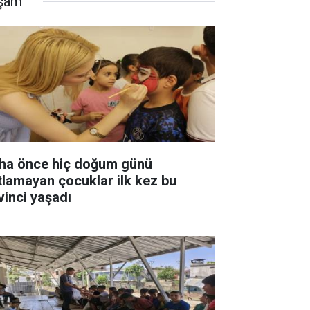
şam
ha önce hiç doğum günü
tlamayan çocuklar ilk kez bu
vinci yaşadı