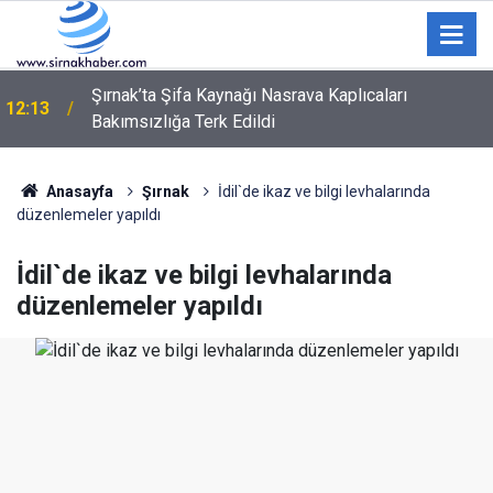
Şırnak’ta Şifa Kaynağı Nasrava Kaplıcaları
12:13
Bakımsızlığa Terk Edildi
Menteşe Uluslararası Gençlik Merkezi'nde minik
12:04
kitap kurtları buluştu
Anasayfa
Şırnak
İdil`de ikaz ve bilgi levhalarında
düzenlemeler yapıldı
İdil`de ikaz ve bilgi levhalarında
düzenlemeler yapıldı