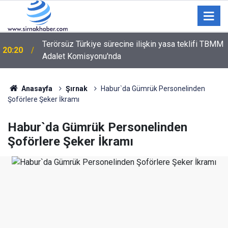
Terörsüz Türkiye sürecine ilişkin yasa teklifi TBMM
20:20
Adalet Komisyonu'nda
Şırnak’ta Toz Kabusu! Siirt ve Van Yoluna Bağlantı
18:59
Sağlayan Çevre Yolunda Vatandaşlar İsyan Etti
Anasayfa
Şırnak
Habur`da Gümrük Personelinden
Şoförlere Şeker İkramı
Habur`da Gümrük Personelinden
Şoförlere Şeker İkramı