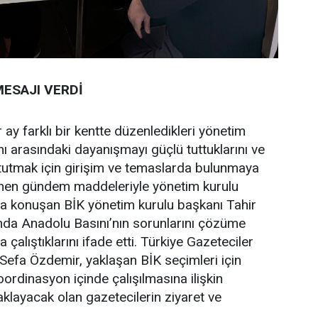
MESAJI VERDİ
y farklı bir kentte düzenledikleri yönetim
nı arasındaki dayanışmayı güçlü tuttuklarını ve
tutmak için girişim ve temaslarda bulunmaya
irlenen gündem maddeleriyle yönetim kurulu
ıda konuşan BİK yönetim kurulu başkanı Tahir
ında Anadolu Basını’nın sorunlarını çözüme
lıştıklarını ifade etti. Türkiye Gazeteciler
efa Özdemir, yaklaşan BİK seçimleri için
ordinasyon içinde çalışılmasına ilişkin
klayacak olan gazetecilerin ziyaret ve