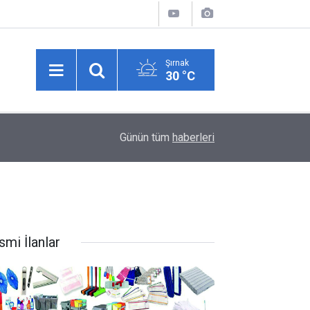
Şırnak
30 °C
00:45
Şanlıurfa'da hastane bahçesinde silahlı saldırı: 1
Günün tüm
haberleri
smi İlanlar