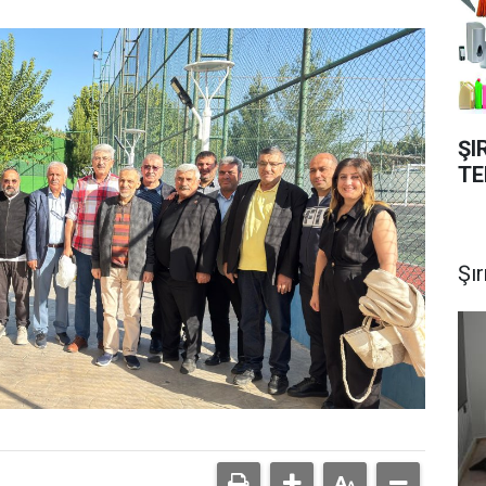
ŞI
TE
Şı