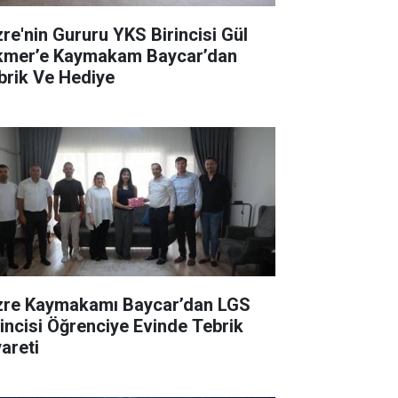
zre'nin Gururu YKS Birincisi Gül
kmer’e Kaymakam Baycar’dan
brik Ve Hediye
zre Kaymakamı Baycar’dan LGS
rincisi Öğrenciye Evinde Tebrik
yareti