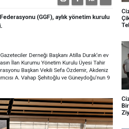
Ci
Federasyonu (GGF), aylık yönetim kurulu
Çi
Te
.
an Gazeteciler Derneği Başkanı Atilla Durak’ın ev
asın İlan Kurumu Yönetim Kurulu Üyesi Tahir
erasyonu Başkan Vekili Sefa Özdemir, Akdeniz
ımcısı A. Vahap Şehitoğlu ve Güneydoğu’nun 9
Ci
Bi
Zi