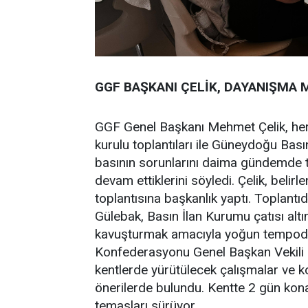
GGF BAŞKANI ÇELİK, DAYANIŞMA 
GGF Genel Başkanı Mehmet Çelik, her a
kurulu toplantıları ile Güneydoğu Bası
basının sorunlarını daima gündemde 
devam ettiklerini söyledi. Çelik, bel
toplantısına başkanlık yaptı. Toplant
Gülebak, Basın İlan Kurumu çatısı alt
kavuşturmak amacıyla yoğun tempoda ça
Konfederasyonu Genel Başkan Vekili S
kentlerde yürütülecek çalışmalar ve ko
önerilerde bulundu. Kentte 2 gün kona
temasları sürüyor.