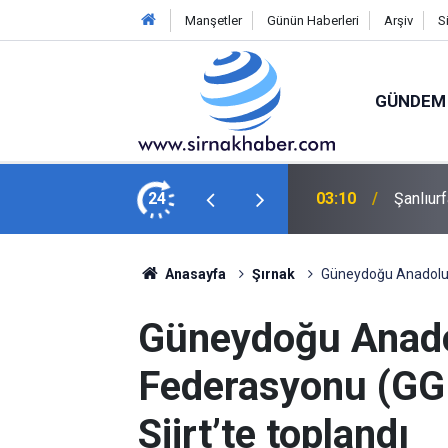
Manşetler
Günün Haberleri
Arşiv
S
GÜNDEM
çarptı: 1 ölü, 1 yaralı
24
02:02
Trendyo
Anasayfa
Şırnak
Güneydoğu Anadolu G
Güneydoğu Anado
Federasyonu (GGF
Siirt’te toplandı