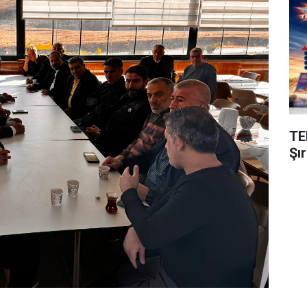
TE
Şı