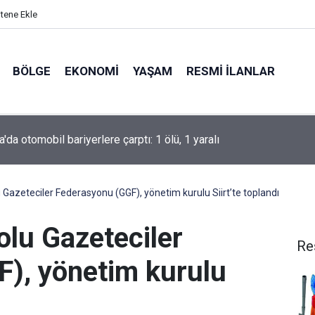
itene Ekle
BÖLGE
EKONOMI
YAŞAM
RESMI İLANLAR
l 1. Lig: Boluspor: 1 – Manisa FK: 2
azeteciler Federasyonu (GGF), yönetim kurulu Siirt’te toplandı
lu Gazeteciler
Re
), yönetim kurulu