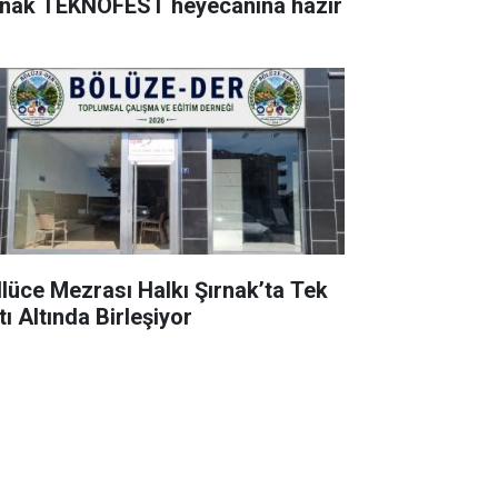
rnak TEKNOFEST heyecanına hazır
llüce Mezrası Halkı Şırnak’ta Tek
ı Altında Birleşiyor