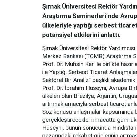
Şırnak Üniversitesi Rektör Yardı
Araştırma Seminerleri’nde Avrupa
ülkeleriyle yaptığı serbest ticar
potansiyel etkilerini anlattı.
Şırnak Üniversitesi Rektör Yardımcısı
Merkez Bankası (TCMB) Araştırma Se
Prof. Dr. Muhsin Kar ile birlikte hazır
ile Yaptığı Serbest Ticaret Anlaşmala
Sektörel Bir Analiz” başlıklı akademik
Prof. Dr. İbrahim Hüseyni, Avrupa Bi
ülkeleri olan Brezilya, Arjantin, Urugu
artırmak amacıyla serbest ticaret anlaş
Söz konusu anlaşmalar kapsamında bu 
gerçekleştirecekleri ihracatta gümrük
Hüseyni, bunun sonucunda Hindistan v
pazarındaki rekabet güçlerinin artması