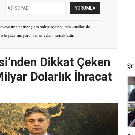
veya imalar, inançlara saldırı içeren, imla kuralları ile
flerle yazılmış yorumlar onaylanmamaktadır.
esi’nden Dikkat Çeken
Şı
ilyar Dolarlık İhracat