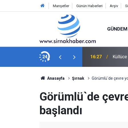
Manşetler
Günün Haberleri
Arşiv
S
GÜNDEM
ALAR ÜZERİNE… “EDİ BESE..!”
24
16:27
Küllüce
Anasayfa
Şırnak
Görümlü`de çevre yol
Görümlü`de çevre 
başlandı