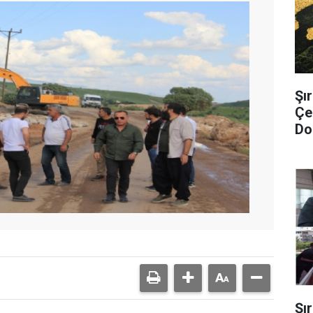
Şı
Çe
Dol
Şı