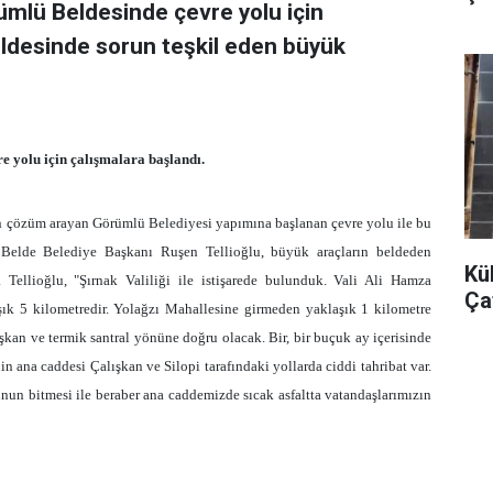
örümlü Beldesinde çevre yolu için
eldesinde sorun teşkil eden büyük
e yolu için çalışmalara başlandı.
in çözüm arayan Görümlü Belediyesi yapımına başlanan çevre yolu ile bu
 Belde Belediye Başkanı Ruşen Tellioğlu, büyük araçların beldeden
Kü
. Tellioğlu, "Şırnak Valiliği ile istişarede bulunduk. Vali Ali Hamza
Çat
laşık 5 kilometredir. Yolağzı Mahallesine girmeden yaklaşık
1 kilometre
ışkan ve termik santral yönüne doğru olacak. Bir, bir buçuk ay içerisinde
in ana caddesi Çalışkan ve Silopi tarafındaki yollarda ciddi tahribat var.
lunun bitmesi ile beraber ana caddemizde sıcak asfaltta vatandaşlarımızın