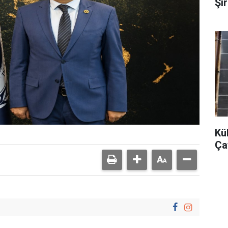
Şı
Kü
Çat