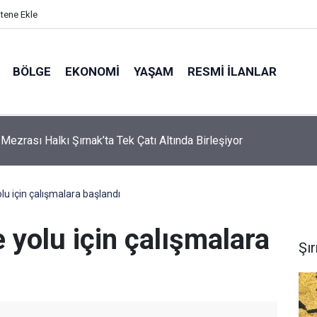
itene Ekle
BÖLGE
EKONOMI
YAŞAM
RESMI İLANLAR
 Mezrası Halkı Şırnak’ta Tek Çatı Altında Birleşiyor
u için çalışmalara başlandı
yolu için çalışmalara
Şı