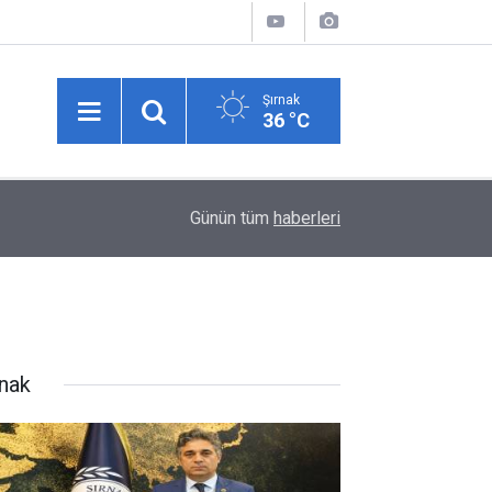
Şırnak
36 °C
15:26
Vali Ekici Başkan Mir’i Ziyaret Etti: Samimi Sohb
Günün tüm
haberleri
rnak