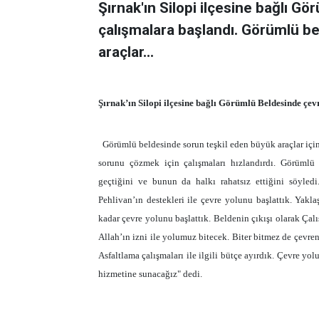
Şırnak'ın Silopi ilçesine bağlı G
çalışmalara başlandı. Görümlü b
araçlar...
Şırnak’ın Silopi ilçesine bağlı Görümlü Beldesinde çevr
Görümlü beldesinde sorun teşkil eden büyük araçlar iç
sorunu çözmek için çalışmaları hızlandırdı. Görümlü
geçtiğini ve bunun da halkı rahatsız ettiğini söyledi
Pehlivan’ın destekleri ile çevre yolunu başlattık. Yak
kadar çevre yolunu başlattık. Beldenin çıkışı olarak Çal
Allah’ın izni ile yolumuz bitecek. Biter bitmez de çevren
Asfaltlama çalışmaları ile ilgili bütçe ayırdık. Çevre yo
hizmetine sunacağız" dedi.