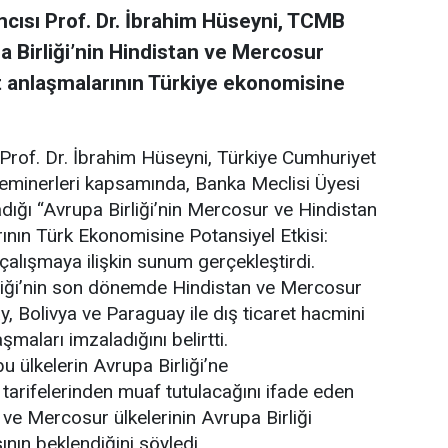
mcısı Prof. Dr. İbrahim Hüseyni, TCMB
 Birliği’nin Hindistan ve Mercosur
et anlaşmalarının Türkiye ekonomisine
 Prof. Dr. İbrahim Hüseyni, Türkiye Cumhuriyet
minerleri kapsamında, Banka Meclisi Üyesi
ladığı “Avrupa Birliği’nin Mercosur ve Hindistan
rının Türk Ekonomisine Potansiyel Etkisi:
 çalışmaya ilişkin sunum gerçekleştirdi.
rliği’nin son dönemde Hindistan ve Mercosur
ay, Bolivya ve Paraguay ile dış ticaret hacmini
maları imzaladığını belirtti.
ülkelerin Avrupa Birliği’ne
 tarifelerinden muaf tutulacağını ifade eden
e Mercosur ülkelerinin Avrupa Birliği
nın beklendiğini söyledi.