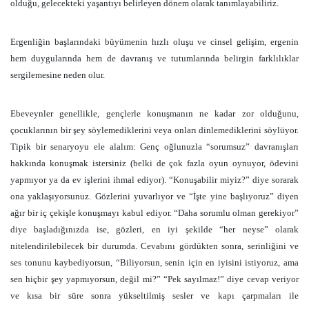
olduğu, gelecekteki yaşantıyı belirleyen dönem olarak tanımlayabiliriz.
Ergenliğin başlarındaki büyümenin hızlı oluşu ve cinsel gelişim, ergenin
hem duygularında hem de davranış ve tutumlarında belirgin farklılıklar
sergilemesine neden olur.
Ebeveynler genellikle, gençlerle konuşmanın ne kadar zor olduğunu,
çocuklarının bir şey söylemediklerini veya onları dinlemediklerini söylüyor.
Tipik bir senaryoyu ele alalım: Genç oğlunuzla “sorumsuz” davranışları
hakkında konuşmak istersiniz (belki de çok fazla oyun oynuyor, ödevini
yapmıyor ya da ev işlerini ihmal ediyor). “Konuşabilir miyiz?” diye sorarak
ona yaklaşıyorsunuz. Gözlerini yuvarlıyor ve “İşte yine başlıyoruz” diyen
ağır bir iç çekişle konuşmayı kabul ediyor. “Daha sorumlu olman gerekiyor”
diye başladığınızda ise, gözleri, en iyi şekilde “her neyse” olarak
nitelendirilebilecek bir durumda. Cevabını gördükten sonra, serinliğini ve
ses tonunu kaybediyorsun, “Biliyorsun, senin için en iyisini istiyoruz, ama
sen hiçbir şey yapmıyorsun, değil mi?” “Pek sayılmaz!” diye cevap veriyor
ve kısa bir süre sonra yükseltilmiş sesler ve kapı çarpmaları ile