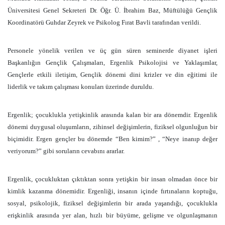
Üniversitesi Genel Sekreteri Dr. Öğr. Ü. İbrahim Baz, Müftülüğü Gençlik
Koordinatörü Guhdar Zeyrek ve Psikolog Fırat Bavli tarafından verildi.
Personele yönelik verilen ve üç gün süren seminerde diyanet işleri
Başkanlığın Gençlik Çalışmaları, Ergenlik Psikolojisi ve Yaklaşımlar,
Gençlerle etkili iletişim, Gençlik dönemi dini krizler ve din eğitimi ile
liderlik ve takım çalışması konuları üzerinde duruldu.
Ergenlik; çocuklukla yetişkinlik arasında kalan bir ara dönemdir. Ergenlik
dönemi duygusal oluşumların, zihinsel değişimlerin, fiziksel olgunluğun bir
biçimidir. Ergen gençler bu dönemde “Ben kimim?” , “Neye inanıp değer
veriyorum?” gibi soruların cevabını ararlar.
Ergenlik, çocukluktan çıktıktan sonra yetişkin bir insan olmadan önce bir
kimlik kazanma dönemidir. Ergenliği, insanın içinde fırtınaların koptuğu,
sosyal, psikolojik, fiziksel değişimlerin bir arada yaşandığı, çocuklukla
erişkinlik arasında yer alan, hızlı bir büyüme, gelişme ve olgunlaşmanın