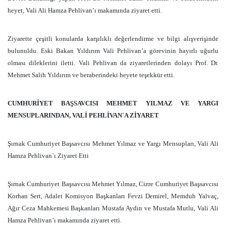
heyet, Vali Ali Hamza Pehlivan’ı makamında ziyaret etti.
Ziyarette çeşitli konularda karşılıklı değerlendirme ve bilgi alışverişinde
bulunuldu. Eski Bakan Yıldırım Vali Pehlivan’a görevinin hayırlı uğurlu
olması dileklerini iletti. Vali Pehlivan da ziyaretlerinden dolayı Prof. Dr.
Mehmet Salih Yıldırım ve beraberindeki heyete teşekkür etti.
CUMHURİYET BAŞSAVCISI MEHMET YILMAZ VE YARGI
MENSUPLARINDAN, VALİ PEHLİVAN`A ZİYARET
Şırnak Cumhuriyet Başsavcısı Mehmet Yılmaz ve Yargı Mensupları, Vali Ali
Hamza Pehlivan`ı Ziyaret Etti
Şırnak Cumhuriyet Başsavcısı Mehmet Yılmaz, Cizre Cumhuriyet Başsavcısı
Korhan Sert, Adalet Komisyon Başkanları Fevzi Demirel, Memduh Yalvaç,
Ağır Ceza Mahkemesi Başkanları Mustafa Aydın ve Mustafa Mutlu, Vali Ali
Hamza Pehlivan’ı makamında ziyaret etti.