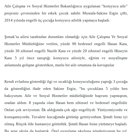
Aile Çalışma ve Sosyal Hizmetler Bakanlığınca uygulanan “koruyucu aile”
projesini çevresinden bir erkek çocuk sahibi Mustafa-Sakine Ergin çifti,
2014 yılında engelli üç çocuğa koruyucu ailelik yapmaya başladı.
Şırnak’ta ailesi tarafından durumları olmadığı için Aile Çalışma Ve Sosyal
Hizmetler Müdürlüğüne verilen, yüzde 90 bedensel engelli Hasan Kara,
yüzde 30 zihinsel engelli Nazife Kara ve yüzde 20 zihinsel engelli Hüseyin
Kara 5 yıl önce tanıştığı koruyucu ailesiyle, eğitim ve sosyalleşme
anlamında gelişme gösterirken, mutlu bir aile ortamına da kavuştular.
Kendi evladına gösterdiği ilgi ve sıcaklığı koruyuculuğunu yaptığı 3 çocuğa
da gösterdiğini ifade eden Sakine Ergin, “bu çocuklara 5 yıldır ben
bakıyorum. Aile ve Sosyal Hizmetler müdürlüğünde başvuru yapmıştım,
oradan aldım. 8 yaşında olan Hasan hem zihinsel ve bedensel engellidir.
Onları çok seviyorum. İlk aldığımda çok ağır engelliydi. Yürüyemiyordu ve
konuşamıyordu. Tuvalete kucağımda götürüp getiriyordum. Şimdi biraz iyi
olmuş. Birçok ilde hastaneye götürdük. Şimdi Hasan biraz yürümeye başladı.
Bu sene okula da başlattık. Özel uygulama okuluna gönderiyorum bu yıl.