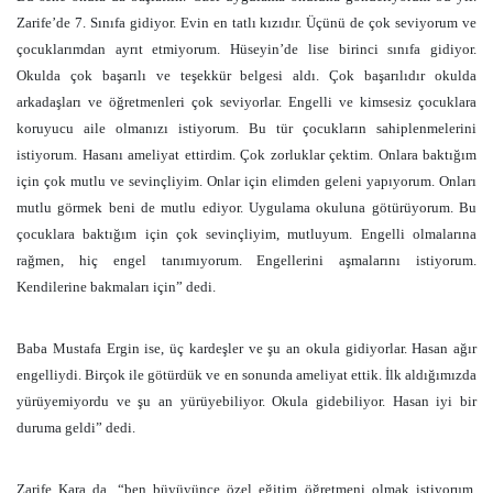
Zarife’de 7. Sınıfa gidiyor. Evin en tatlı kızıdır. Üçünü de çok seviyorum ve
çocuklarımdan ayrıt etmiyorum. Hüseyin’de lise birinci sınıfa gidiyor.
Okulda çok başarılı ve teşekkür belgesi aldı. Çok başarılıdır okulda
arkadaşları ve öğretmenleri çok seviyorlar. Engelli ve kimsesiz çocuklara
koruyucu aile olmanızı istiyorum. Bu tür çocukların sahiplenmelerini
istiyorum. Hasanı ameliyat ettirdim. Çok zorluklar çektim. Onlara baktığım
için çok mutlu ve sevinçliyim. Onlar için elimden geleni yapıyorum. Onları
mutlu görmek beni de mutlu ediyor. Uygulama okuluna götürüyorum. Bu
çocuklara baktığım için çok sevinçliyim, mutluyum. Engelli olmalarına
rağmen, hiç engel tanımıyorum. Engellerini aşmalarını istiyorum.
Kendilerine bakmaları için” dedi.
Baba Mustafa Ergin ise, üç kardeşler ve şu an okula gidiyorlar. Hasan ağır
engelliydi. Birçok ile götürdük ve en sonunda ameliyat ettik. İlk aldığımızda
yürüyemiyordu ve şu an yürüyebiliyor. Okula gidebiliyor. Hasan iyi bir
duruma geldi” dedi.
Zarife Kara da, “ben büyüyünce özel eğitim öğretmeni olmak istiyorum.