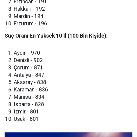
​Erzincan - 191
​Hakkari - 192
​Mardin - 194
​Erzurum - 196
Suç Oranı En Yüksek 10 İl (100 Bin Kişide):
​Aydın - 970
​Denizli - 902
​Çorum - 871
​Antalya - 847
​Aksaray - 838
​Karaman - 836
​Manisa - 834
​Isparta - 828
​İzmir - 801
​Uşak - 801