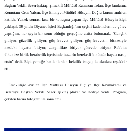
Başkan Vekili Sezer Işıktaş, Şırnak İl Müftüsü Ramazan Tolan, İlçe Jandarma
Komutanı Cem Yalçın, İlçe Emniyet Müdürü Hüseyin Doğru kurum amirleri
katıldı. Yemek sonrası kısa bir konuşma yapan İlçe Müftüsü Hüseyin Elçi,
yaklaşık 39 yıldır Diyanet İşleri Başkanlığı`nın çeşitli kademelerinde görev
yaptığını, her şeyin bir sonu olduğu gerçeğine atıfta bulunarak, "Gençlik
gidiyor, güzellik gidiyor, güç kuvvet gidiyor, güç kuvvetin bitmesiyle
mesleki hayatta bitiyor, zenginlikte bitiyor görevde bitiyor. Rabbim
ülkemize birlik beraberlik içerisinde huzurlu bereketli bir ömür hayatı nasip
etsin" dedi. Elçi, yemeğe katılanlardan helallik isteyip katılanlara teşekkür
etti.
Emekliliğe ayrılan İlçe Müftüsü Hüseyin Elçi’ye İlçe Kaymakamı ve
Belediye Başkan Vekili Sezer Işıktaş plaket ve hediye verdi. Program,
çekilen hatıra fotoğrafı ile sona erdi.