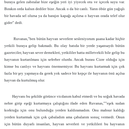
buraya gelen zabıtalar bize eşeğin yeri iyi yiyecek otu ve içecek suyu var.
Bırakın orda kalsın dediler bize. Ancak o da bir canlı. Yarın öbür gün yağışlı
bir havada sel olursa ya da barajın kapağı açılırsa o hayvan orada telef olur
gider” dedi.
Ruvanas,”ben bütün hayvan severlere sesleniyorum şuana kadar hiçbir
yetkili buraya gelip bakmadı. Bu olay batıda bir yerde yaşansaydı bütün
gazeteciler, hayvan sever dernekleri, yetkililer hatta milletvekili bile gelip bu
hayvanın kurtarılması için seferber olurdu. Ancak burası Cizre olduğu için
kimse bu canlıyı ve hayvanı önemsemiyor. Bu hayvanı kurtarmak için çok
fazla bir şey yapmaya da gerek yok sadece bir kepçe ile hayvanın önü açılsa
hayvan da kurtulmuş olur.
Hayvanı bu şekilde görünce vicdanım kabul etmedi ve bu soğuk havada
nehre girip eşeği kurtarmaya çalıştığını ifade eden Ruvanas,””eşek sudan
korktuğu için onu bulunduğu yerden kaldıramadım. Onu mahsur kaldığı
yerden kurtarmak için çok çabaladım ama çabalarım sonuç vermedi. Onun
için bütün duyarlı insanları, hayvan severleri ve yetkilileri bu hayvanın