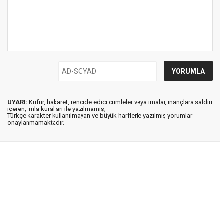
UYARI:
Küfür, hakaret, rencide edici cümleler veya imalar, inançlara saldırı
içeren, imla kuralları ile yazılmamış,
Türkçe karakter kullanılmayan ve büyük harflerle yazılmış yorumlar
onaylanmamaktadır.
Şırnak Haber © 2018
Anasayfa
Künye
Hakkımızda
İletişim