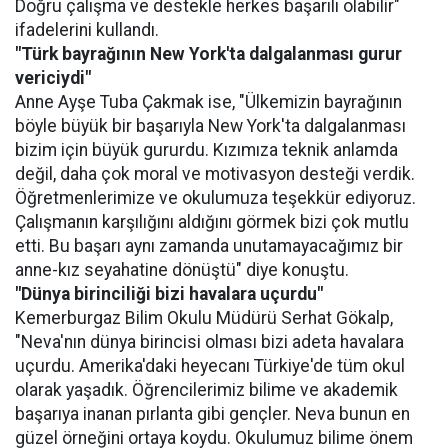
Doğru çalışma ve destekle herkes başarılı olabilir"
ifadelerini kullandı.
"Türk bayrağının New York'ta dalgalanması gurur
vericiydi"
Anne Ayşe Tuba Çakmak ise, "Ülkemizin bayrağının
böyle büyük bir başarıyla New York'ta dalgalanması
bizim için büyük gururdu. Kızımıza teknik anlamda
değil, daha çok moral ve motivasyon desteği verdik.
Öğretmenlerimize ve okulumuza teşekkür ediyoruz.
Çalışmanın karşılığını aldığını görmek bizi çok mutlu
etti. Bu başarı aynı zamanda unutamayacağımız bir
anne-kız seyahatine dönüştü" diye konuştu.
"Dünya birinciliği bizi havalara uçurdu"
Kemerburgaz Bilim Okulu Müdürü Serhat Gökalp,
"Neva'nın dünya birincisi olması bizi adeta havalara
uçurdu. Amerika'daki heyecanı Türkiye'de tüm okul
olarak yaşadık. Öğrencilerimiz bilime ve akademik
başarıya inanan pırlanta gibi gençler. Neva bunun en
güzel örneğini ortaya koydu. Okulumuz bilime önem