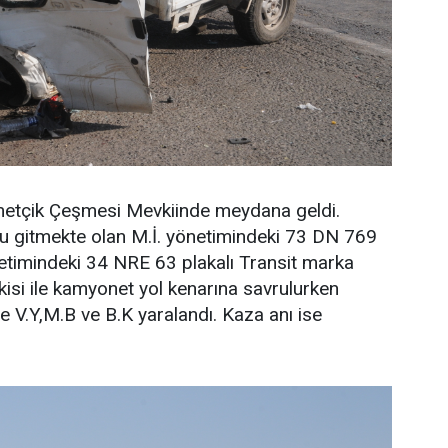
etçik Çeşmesi Mevkiinde meydana geldi.
u gitmekte olan M.İ. yönetimindeki 73 DN 769
önetimindeki 34 NRE 63 plakalı Transit marka
kisi ile kamyonet yol kenarına savrulurken
e V.Y,M.B ve B.K yaralandı. Kaza anı ise