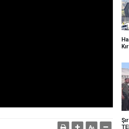
Ha
Kı
Şı
TE