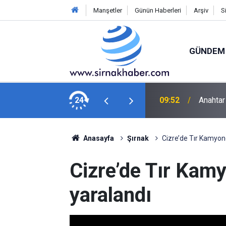
Manşetler
Günün Haberleri
Arşiv
S
GÜNDEM
ım ve hayvancılık sorunlarını dinledi
24
09:36
Şırnak 
Anasayfa
Şırnak
Cizre’de Tır Kamyonet
Cizre’de Tır Kamyo
yaralandı