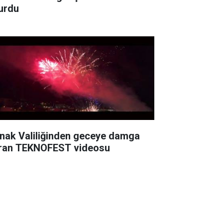
urdu
rnak Valiliğinden geceye damga
ran TEKNOFEST videosu