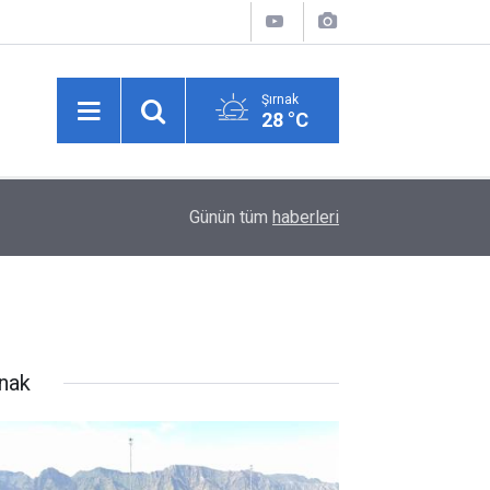
Şırnak
28 °C
Cansever hayatını kaybetti: Arabesk müziğin gü
03:30
Günün tüm
haberleri
yitirdi
rnak