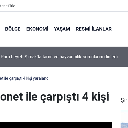
itene Ekle
BÖLGE
EKONOMI
YAŞAM
RESMI İLANLAR
Emniyet Müdürü Sazak, TEKNOFEST'te gençlerle drone uçurdu
 ile çarpıştı 4 kişi yaralandı
net ile çarpıştı 4 kişi
Şı