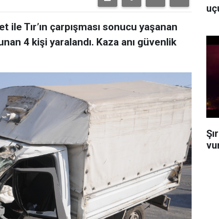
uç
et ile Tır’ın çarpışması sonucu yaşanan
nan 4 kişi yaralandı. Kaza anı güvenlik
Şı
vu