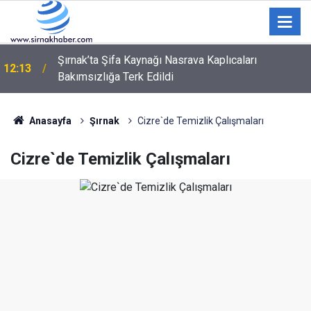
Şırnak’ta Şifa Kaynağı Nasrava Kaplıcaları
12:13
Bakımsızlığa Terk Edildi
Menteşe Uluslararası Gençlik Merkezi'nde minik
12:04
kitap kurtları buluştu
Anasayfa
Şırnak
Cizre`de Temizlik Çalışmaları
Cizre`de Temizlik Çalışmaları