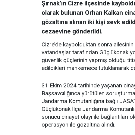
Şırnak’ın Cizre ilçesinde kaybold
olarak bulunan Orhan Kalkan cinaye
gözaltına alınan iki kişi sevk edil
cezaevine gönderildi.
Cizre’de kaybolduktan sonra ailesini
vatandaşlar tarafından Güçlükonak yol
güvenlik güçlerinin yapmış olduğu titi
edildikleri mahkemece tutuklanarak c
31 Ekim 2024 tarihinde yaşanan cina
Başsavcılığınca yürütülen soruşturma
Jandarma Komutanlığına bağlı JASAT,
Güçlükonak İlçe Jandarma Komutanlığı e
sonucu cinayet olayı ile bağlantıları ol
operasyon ile gözaltına alındı.