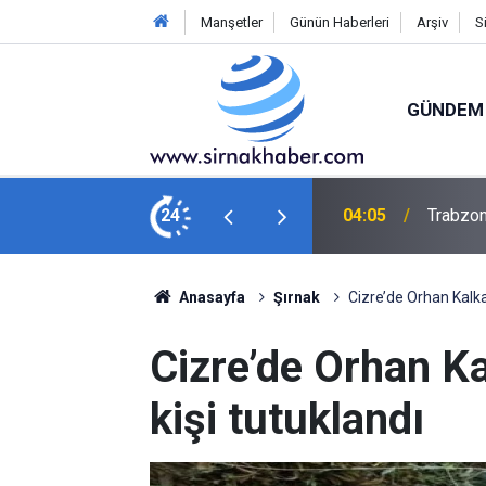
Manşetler
Günün Haberleri
Arşiv
S
GÜNDEM
inletti
24
03:45
İnterne
Anasayfa
Şırnak
Cizre’de Orhan Kalka
Cizre’de Orhan K
kişi tutuklandı