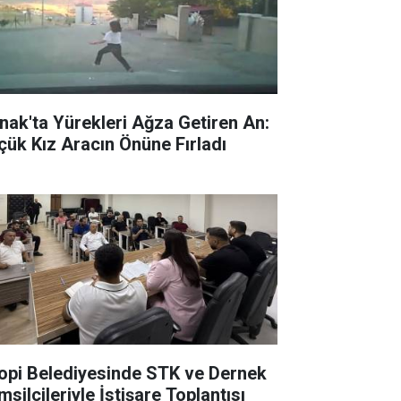
rnak'ta Yürekleri Ağza Getiren An:
çük Kız Aracın Önüne Fırladı
lopi Belediyesinde STK ve Dernek
silcileriyle İstişare Toplantısı