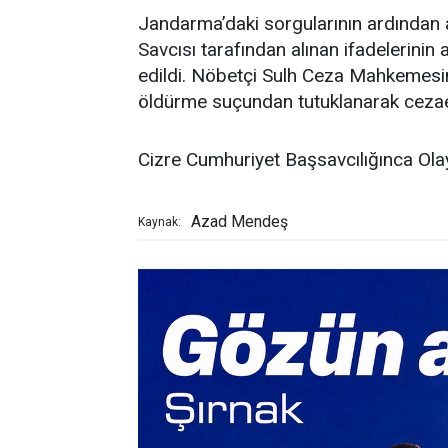
Jandarma’daki sorgularının ardından a
Savcısı tarafından alınan ifadelerini
edildi. Nöbetçi Sulh Ceza Mahkemesind
öldürme suçundan tutuklanarak cezae
Cizre Cumhuriyet Başsavcılığınca Olay
Azad Mendeş
Kaynak: