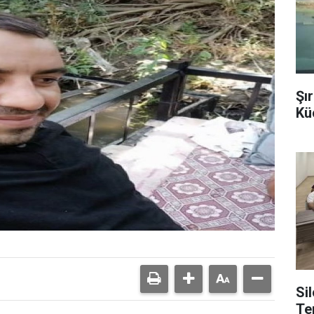
Şı
Kü
Si
Tem