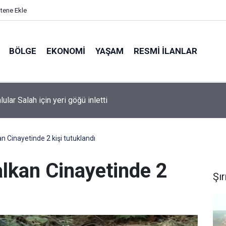
itene Ekle
BÖLGE
EKONOMI
YAŞAM
RESMI İLANLAR
t kullanan bireylerin oranı yüzde 92,3 oldu
n Cinayetinde 2 kişi tutuklandı
alkan Cinayetinde 2
Şı