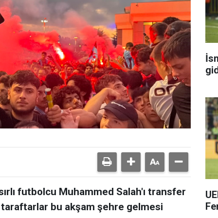
İs
gi
ırlı futbolcu Muhammed Salah'ı transfer
UE
Fe
 taraftarlar bu akşam şehre gelmesi