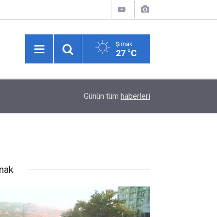
Şırnak
27 °C
02:30
İsmail Kartal: "Rövanşa da 0-0 gibi giderek turu
Günün tüm
haberleri
rnak