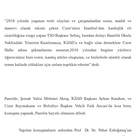
“2016 yılında yaşanan terör olayları ve çatışmalardan sonra, maddi ve
manevi olarak sıkıntı çeken Cizre’mize İstanbul’dan kardeşlik eli
uzatıldığına vurgu yapan TSO Başkanı Sefinç, bundan dolayı Hamilik Okulu
Vakfındaki Yönetim Kurulumuza, İGİAD’a ve bağlı olan derneklere Cizre
Halkı adına şükranlarımı sunarım.2016 yılından bugüne yüzlerce
öğrencimize burs veren, kardeş aileler oluşturan, ve bizlerlerle sürekli olarak
temas halinde oldukları için onlara teşekkür ederim” dedi.
Panelde, Şırnak Valisi Mehmet Aktaş, İGİAD Başkanı Ayhan Karahan, ve
Cizre Kaymakamı ve Belediye Başkan Vekili Faik Arıcan’da kısa birer,
konuşma yaparak, Panelin hayırlı olmasını diledi.
Yapılan konuşmaların ardından Prof
Dr. Sn. Nihat Erdoğmuş’un