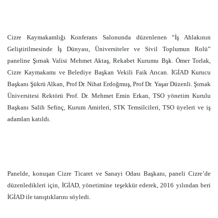
Cizre Kaymakamlığı Konferans Salonunda düzenlenen “İş Ahlakının
Geliştirilmesinde İş Dünyası, Üniversiteler ve Sivil Toplumun Rolü”
paneline Şırnak Valisi Mehmet Aktaş, Rekabet Kurumu Bşk. Ömer Torlak,
Cizre Kaymakamı ve Belediye Başkan Vekili Faik Arıcan. İGİAD Kurucu
Başkanı Şükrü Alkan, Prof Dr. Nihat Erdoğmuş, Prof Dr. Yaşar Düzenli. Şırnak
Üniversitesi Rektörü Prof. Dr. Mehmet Emin Erkan, TSO yönetim Kurulu
Başkanı Salih Sefinç, Kurum Amirleri, STK Temsilcileri, TSO üyeleri ve iş
adamları katıldı.
Panelde, konuşan Cizre Ticaret ve Sanayi Odası Başkanı, paneli Cizre’de
düzenledikleri için, İGİAD, yönetimine teşekkür ederek, 2016 yılından beri
İGİAD ile tanıştıklarını söyledi.