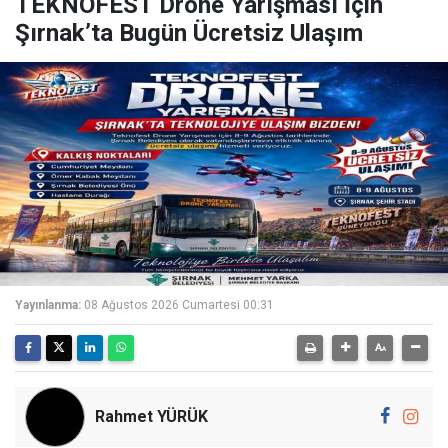
TEKNOFEST Drone Yarışması İçin
Şırnak’ta Bugün Ücretsiz Ulaşım
Yayınlanma:
08 Ağustos 2026 Cumartesi 00:31
Rahmet YÜRÜK