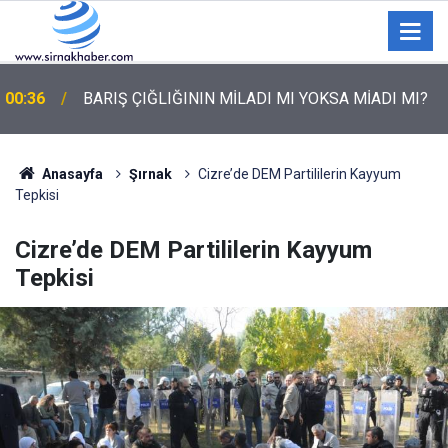
TEKNOFEST Drone Yarışması İçin Şırnak’ta Bugün
00:31
Ücretsiz Ulaşım
Anasayfa
Şırnak
Cizre’de DEM Partililerin Kayyum
Tepkisi
Cizre’de DEM Partililerin Kayyum
Tepkisi