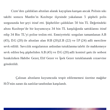
Cizre’den çaldıkları altınları alarak kayıplara karışan ancak Polisin sıkı
takibi sonucu Mardin’in Kızıltepe ilçesinde yakalanan 5 şüpheli polis
sorgusunda her şeyi itiraf etti. Şüpheliler çaldıkları 50 bin TL Değerindeki
altını Kızıltepe’de bir kuyumcuya 34 bin TL karşılığında sattıklarını itiraf
edip 34 Bin TL’yi polise teslim etti. Emniyetteki sorguları tamamlanan A.B
(45), D.G (20) ile altınları alan H.B (20),E.B (22) ve İ.P (24) adli mercilere
sevk edildi. Savcılık sorgularının ardından tutuklanma talebi ile mahkemeye
sevk edilen beş şüpheliden A.B (45) ve D.G (20) adli kontrol şartı ile serbest
bırakılırken Habibe Gezer, Elif Gezer ve İpek Gezer tutuklanarak cezaevine
gönderildi.
Çalınan altınların kuyumcuda tespit edilememesi üzerine mağdur
H.Ö’nün zararı da zanlılar tarafından karşılandı.