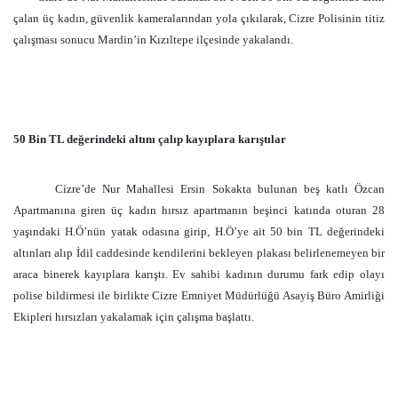
çalan üç kadın, güvenlik kameralarından yola çıkılarak, Cizre Polisinin titiz
çalışması sonucu Mardin’in Kızıltepe ilçesinde yakalandı.
50 Bin TL değerindeki altını çalıp kayıplara karıştılar
Cizre’de Nur Mahallesi Ersin Sokakta bulunan beş katlı Özcan
Apartmanına giren üç kadın hırsız apartmanın beşinci katında oturan 28
yaşındaki H.Ö’nün yatak odasına girip, H.Ö’ye ait 50 bin TL değerindeki
altınları alıp İdil caddesinde kendilerini bekleyen plakası belirlenemeyen bir
araca binerek kayıplara karıştı. Ev sahibi kadının durumu fark edip olayı
polise bildirmesi ile birlikte Cizre Emniyet Müdürlüğü Asayiş Büro Amirliği
Ekipleri hırsızları yakalamak için çalışma başlattı.