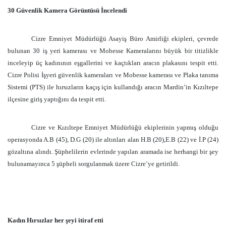
30 Güvenlik Kamera Görüntüsü İncelendi
Cizre Emniyet Müdürlüğü Asayiş Büro Amirliği ekipleri, çevrede
bulunan 30 iş yeri kamerası ve Mobesse Kameralarını büyük bir titizlikle
inceleyip üç kadınının eşgallerini ve kaçtıkları aracın plakasını tespit etti.
Cizre Polisi İşyeri güvenlik kameraları ve Mobesse kamerası ve Plaka tanıma
Sistemi (PTS) ile hırsızların kaçış için kullandığı aracın Mardin’in Kızıltepe
ilçesine giriş yaptığını da tespit etti.
Cizre ve Kızıltepe Emniyet Müdürlüğü ekiplerinin yapmış olduğu
operasyonda A.B (45), D.G (20) ile altınları alan H.B (20),E.B (22) ve İ.P (24)
gözaltına alındı. Şüphelilerin evlerinde yapılan aramada ise herhangi bir şey
bulunamayınca 5 şüpheli sorgulanmak üzere Cizre’ye getirildi.
Kadın Hırsızlar her şeyi itiraf etti