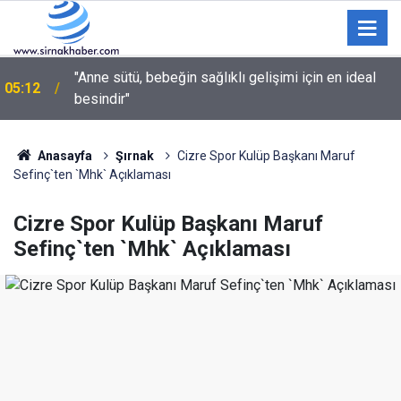
03:35
Sulama kanalına giren genç hayatını kaybetti
Anasayfa
Şırnak
Cizre Spor Kulüp Başkanı Maruf
Sefinç`ten `Mhk` Açıklaması
Cizre Spor Kulüp Başkanı Maruf
Sefinç`ten `Mhk` Açıklaması