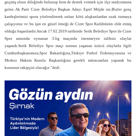
geçmiş olsun dileğinde bulunup hem de destek vermek için ilçe stadyumuna
gelen Ak Parti Cizre Belediye Başkan Adayı Eşref Müjde ise;Bizler genç
kardeşlerimizi spora yönlendirerek onları kötü alışkanlardan uzak tutmaya
çalışıyoruz ve bu işin en güzel örneği de Cizre Spor Kulübünün elde etmiş
olduğu başarılardır.Ancak 17.02.2019 tarihinde Serik Belediye Spor ile Cizre
Spor arasında oynanan 3.lig maçında istenmeyen talihsiz olaylar
yaşandı.Serik Belediye Spor maçı sonrası yaşanan üzücü olaylarla ilgili
Cumhurbaşkanımıza,Spor Bakanlığına,Türkiye Futbol Federasyonuna ve
Merkez Hakem Kurulu Başkanlığına gerekli müracaatları yaparak bu
konunun takipçisi olacağız.”dedi.