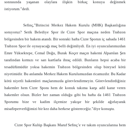
sonrasında yaşanan olaylara ilişkin birkaç konuya değinmek
istiyorum.”dedi.
Sefinç,”Birincisi Merkez Hakem Kurulu (MHK) Başkanlığına
soruyoruz? Serik Belediye Spor ile Cizre Spor maçına neden Trabzon
bölgesinden bir hakem atandı. Bir sonraki hafta Cizre Sporun iç sahada 1461
Trabzon Spor ile oynayacağı maç belli değimliydi. En iyi oyuncularımızdan
Emre Yüksektepe, Cemal Doğu, Burak Koçer maçın hakemi Alparslan Şen
tarafından kırmızı ve sarı kartlarla ihraç edildi. Bunların hepsi acaba bir
tesadüfümüdür yoksa hakemin Trabzon bölgesinden olup bireysel kötü
niyetimidir. Bu anlamda Merkez Hakem Kurulumuzdan ricamızdır. Bu Kadar
kötü niyetli hakemleri maçlarımızda görevlendirmeyin. Görevlendirdiğiniz
hakemler hem Cizre Spora hem de konuk takıma karşı adil karar veren
hakemler olsun. Bizler her zaman olduğu gibi bu hafta da 1461 Trabzon
Sporumu bize ve kadim ilçemize yakışır bir şekilde ağırlayarak
misafirperverliğimizi bir kez daha herkese göstereceğiz.”diye konuştu.
Cizre Spor Kulüp Başkanı Maruf Sefinç’e ve takım oyuncularına hem