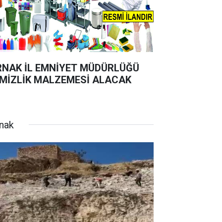
RNAK İL EMNİYET MÜDÜRLÜĞÜ
MİZLİK MALZEMESİ ALACAK
rnak