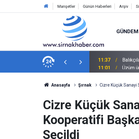
Manşetler
Günün Haberleri
Arşiv
S
GÜNDEM
yor: "Halk bol miktarda palamut yiyecek"
24
11:01
Üzüm üre
Anasayfa
Şırnak
Cizre Küçük Sanayi Si
Cizre Küçük Sanay
Kooperatifi Başka
Seçildi