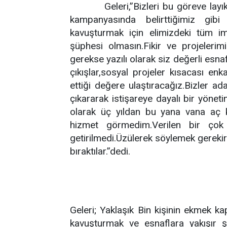
Geleri,”Bizleri bu göreve la
kampanyasında belirttiğimiz gibi
kavuşturmak için elimizdeki tüm imk
şüphesi olmasın.Fikir ve projelerim
gerekse yazılı olarak siz değerli esnafl
çıkışlar,sosyal projeler kısacası en
ettiği değere ulaştıracağız.Bizler ad
çıkararak istişareye dayalı bir yönet
olarak üç yıldan bu yana vana aç k
hizmet görmedim.Verilen bir ço
getirilmedi.Üzülerek söylemek gereki
bıraktılar.”dedi.
Geleri;
Yaklaşık Bin kişinin ekmek kap
kavuşturmak ve esnaflara yakışır ş