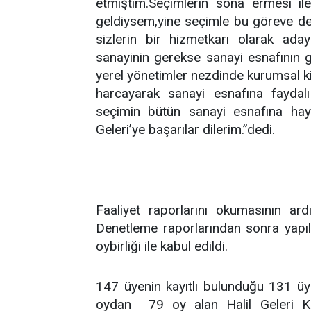
etmiştim.Seçimlerin sona ermesi ile
geldiysem,yine seçimle bu göreve d
sizlerin bir hizmetkarı olarak ad
sanayinin gerekse sanayi esnafının 
yerel yönetimler nezdinde kurumsal ki
harcayarak sanayi esnafına faydal
seçimin bütün sanayi esnafına hayı
Geleri’ye başarılar dilerim.”dedi.
Faaliyet raporlarını okumasının ar
Denetleme raporlarından sonra yapıla
oybirliği ile kabul edildi.
147 üyenin kayıtlı bulunduğu 131 üy
oydan
79 oy alan Halil Geleri K