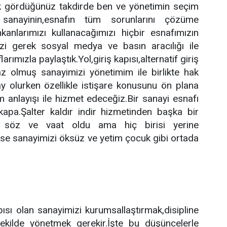
yık gördüğünüz takdirde ben ve yönetimin seçim
 sanayinin,esnafın tüm sorunlarını çözüme
anlarımızı kullanacağımızı hiçbir esnafımızın
izi gerek sosyal medya ve basın aracılığı ile
arımızla paylaştık.Yol,giriş kapısı,alternatif giriş
kaz olmuş sanayimizi yönetimim ile birlikte hak
ay olurken özellikle istişare konusunu ön plana
im anlayışı ile hizmet edeceğiz.Bir sanayi esnafı
apa.Şalter kaldır indir hizmetinden başka bir
k söz ve vaat oldu ama hiç birisi yerine
rse sanayimizi öksüz ve yetim çocuk gibi ortada
ısı olan sanayimizi kurumsallaştırmak,disipline
ekilde yönetmek gerekir.İşte bu düşüncelerle