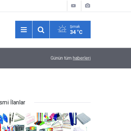
Şırnak
34 °C
10:43
Yolcu otobüsü kamyonete çarptı: 1 ölü, 15 yaralı
Günün tüm
haberleri
smi İlanlar