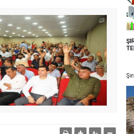
ŞI
TE
Şı