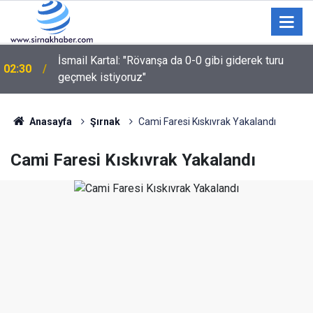
UEFA Şampiyonlar Liginde Fenerbahçe, Sturm Graz’ı
00:58
2-0 yendi
Anasayfa
Şırnak
Cami Faresi Kıskıvrak Yakalandı
Cami Faresi Kıskıvrak Yakalandı