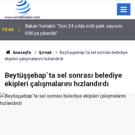
Bakan Yumaklı: "Son 24 yılda milli park sayısını
19:44
696'ya çıkardık"
Şırnak’ta TEKNOFEST Coşkusu Başladı: Binlerce
19:18
Çocuk Aileleriyle Stadyuma Akın Etti
Anasayfa
Şırnak
Beytüşşebap`ta sel sonrası belediye
ekipleri çalışmalarını hızlandırdı
Beytüşşebap`ta sel sonrası belediye
ekipleri çalışmalarını hızlandırdı