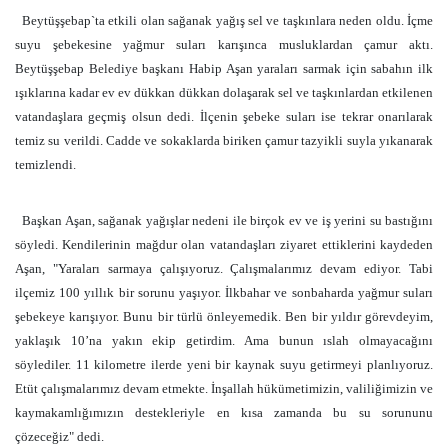
Beytüşşebap`ta etkili olan sağanak yağış sel ve taşkınlara neden oldu. İçme
suyu şebekesine yağmur suları karışınca musluklardan çamur aktı.
Beytüşşebap Belediye başkanı Habip Aşan yaraları sarmak için sabahın ilk
ışıklarına kadar ev ev dükkan dükkan dolaşarak sel ve taşkınlardan etkilenen
vatandaşlara geçmiş olsun dedi. İlçenin şebeke suları ise tekrar onarılarak
temiz su verildi. Cadde ve sokaklarda biriken çamur tazyikli suyla yıkanarak
temizlendi.
Başkan Aşan, sağanak yağışlar nedeni ile birçok ev ve iş yerini su bastığını
söyledi. Kendilerinin mağdur olan vatandaşları ziyaret ettiklerini kaydeden
Aşan, "Yaraları sarmaya çalışıyoruz. Çalışmalarımız devam ediyor. Tabi
ilçemiz 100 yıllık bir sorunu yaşıyor. İlkbahar ve sonbaharda yağmur suları
şebekeye karışıyor. Bunu bir türlü önleyemedik. Ben bir yıldır görevdeyim,
yaklaşık 10’na yakın ekip getirdim. Ama bunun ıslah olmayacağını
söylediler.
11 kilometre
ilerde yeni bir kaynak suyu getirmeyi planlıyoruz.
Etüt çalışmalarımız devam etmekte. İnşallah hükümetimizin, valiliğimizin ve
kaymakamlığımızın destekleriyle en kısa zamanda bu su sorununu
çözeceğiz" dedi.