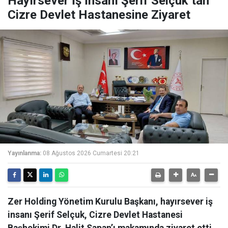
Hayırsever İş İnsanı Şerif Selçuk’tan
Cizre Devlet Hastanesine Ziyaret
Yayınlanma:
08 Ağustos 2026 Cumartesi 20:21
Zer Holding Yönetim Kurulu Başkanı, hayırsever iş
insanı Şerif Selçuk, Cizre Devlet Hastanesi
Başhekimi Dr. Halit Sapan’ı makamında ziyaret etti.