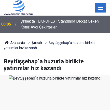
02:00
Kozan'da zincirleme trafik kazası: 2 yaralı
Anasayfa
Şırnak
Beytüşşebap`a huzurla birlikte
yatırımlar hız kazandı
Beytüşşebap`a huzurla birlikte
yatırımlar hız kazandı