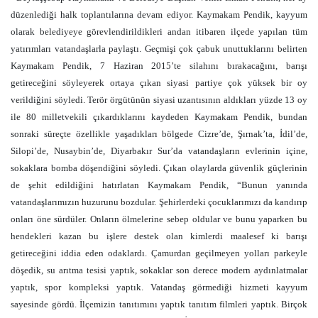
düzenlediği halk toplantılarına devam ediyor. Kaymakam Pendik, kayyum
olarak belediyeye görevlendirildikleri andan itibaren ilçede yapılan tüm
yatırımları vatandaşlarla paylaştı. Geçmişi çok çabuk unuttuklarını belirten
Kaymakam Pendik, 7 Haziran 2015’te silahını bırakacağını, barışı
getireceğini söyleyerek ortaya çıkan siyasi partiye çok yüksek bir oy
verildiğini söyledi. Terör örgütünün siyasi uzantısının aldıkları yüzde 13 oy
ile 80 milletvekili çıkardıklarını kaydeden Kaymakam Pendik, bundan
sonraki süreçte özellikle yaşadıkları bölgede Cizre’de, Şırnak’ta, İdil’de,
Silopi’de, Nusaybin’de, Diyarbakır Sur’da vatandaşların evlerinin içine,
sokaklara bomba döşendiğini söyledi. Çıkan olaylarda güvenlik güçlerinin
de şehit edildiğini hatırlatan Kaymakam Pendik, “Bunun yanında
vatandaşlarımızın huzurunu bozdular. Şehirlerdeki çocuklarımızı da kandırıp
onları öne sürdüler. Onların ölmelerine sebep oldular ve bunu yaparken bu
hendekleri kazan bu işlere destek olan kimlerdi maalesef ki barışı
getireceğini iddia eden odaklardı. Çamurdan geçilmeyen yolları parkeyle
döşedik, su arıtma tesisi yaptık, sokaklar son derece modern aydınlatmalar
yaptık, spor kompleksi yaptık. Vatandaş görmediği hizmeti kayyum
sayesinde gördü. İlçemizin tanıtımını yaptık tanıtım filmleri yaptık. Birçok