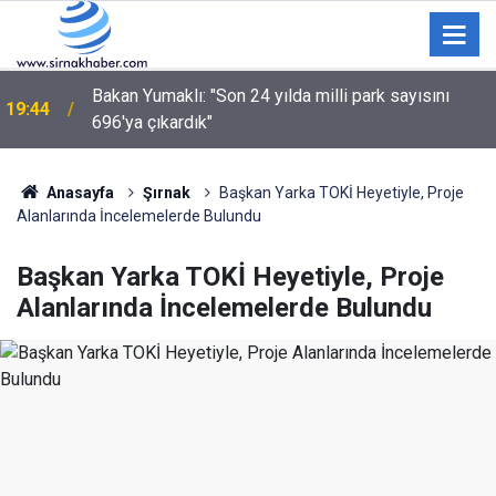
Bakan Yumaklı: "Son 24 yılda milli park sayısını
19:44
696'ya çıkardık"
Şırnak’ta TEKNOFEST Coşkusu Başladı: Binlerce
19:18
Çocuk Aileleriyle Stadyuma Akın Etti
Anasayfa
Şırnak
Başkan Yarka TOKİ Heyetiyle, Proje
Alanlarında İncelemelerde Bulundu
Başkan Yarka TOKİ Heyetiyle, Proje
Alanlarında İncelemelerde Bulundu