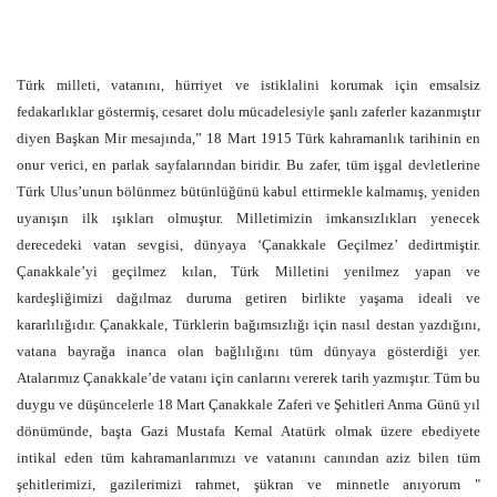
Türk milleti, vatanını, hürriyet ve istiklalini korumak için emsalsiz
fedakarlıklar göstermiş, cesaret dolu mücadelesiyle şanlı zaferler kazanmıştır
diyen Başkan Mir mesajında,” 18 Mart 1915 Türk kahramanlık tarihinin en
onur verici, en parlak sayfalarından biridir. Bu zafer, tüm işgal devletlerine
Türk Ulus’unun bölünmez bütünlüğünü kabul ettirmekle kalmamış, yeniden
uyanışın ilk ışıkları olmuştur. Milletimizin imkansızlıkları yenecek
derecedeki vatan sevgisi, dünyaya ‘Çanakkale Geçilmez’ dedirtmiştir.
Çanakkale’yi geçilmez kılan, Türk Milletini yenilmez yapan ve
kardeşliğimizi dağılmaz duruma getiren birlikte yaşama ideali ve
kararlılığıdır. Çanakkale, Türklerin bağımsızlığı için nasıl destan yazdığını,
vatana bayrağa inanca olan bağlılığını tüm dünyaya gösterdiği yer.
Atalarımız Çanakkale’de vatanı için canlarını vererek tarih yazmıştır. Tüm bu
duygu ve düşüncelerle 18 Mart Çanakkale Zaferi ve Şehitleri Anma Günü yıl
dönümünde, başta Gazi Mustafa Kemal Atatürk olmak üzere ebediyete
intikal eden tüm kahramanlarımızı ve vatanını canından aziz bilen tüm
şehitlerimizi, gazilerimizi rahmet, şükran ve minnetle anıyorum "