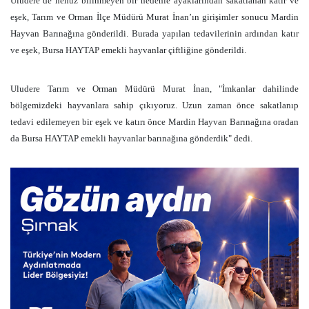
Uludere’de henüz bilinmeyen bir nedenle ayaklarından sakatlanan katır ve
eşek, Tarım ve Orman İlçe Müdürü Murat İnan’ın girişimler sonucu Mardin
Hayvan Barınağına gönderildi. Burada yapılan tedavilerinin ardından katır
ve eşek, Bursa HAYTAP emekli hayvanlar çiftliğine gönderildi.
Uludere Tarım ve Orman Müdürü Murat İnan, "İmkanlar dahilinde
bölgemizdeki hayvanlara sahip çıkıyoruz. Uzun zaman önce sakatlanıp
tedavi edilemeyen bir eşek ve katırı önce Mardin Hayvan Barınağına oradan
da Bursa HAYTAP emekli hayvanlar barınağına gönderdik" dedi.