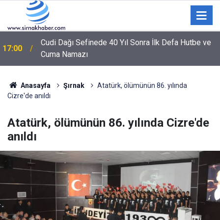
Trabzonspor kombine satışlarında kulüp tarihinin
16:06
rekorunu kırdı
Anasayfa
Şırnak
Atatürk, ölümünün 86. yılında
Cizre'de anıldı
Atatürk, ölümünün 86. yılında Cizre'de
anıldı