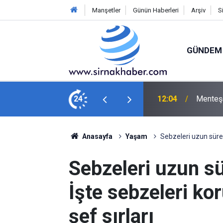
Manşetler
Günün Haberleri
Arşiv
S
GÜNDEM
kezi'nde minik kitap kurtları buluştu
24
11:01
Şırnak’
Anasayfa
Yaşam
Sebzeleri uzun süre 
Sebzeleri uzun s
İşte sebzeleri k
şef sırları