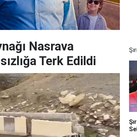
aynağı Nasrava
Şı
sızlığa Terk Edildi
Şı
Se