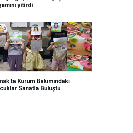
amını yitirdi
rnak'ta Kurum Bakımındaki
cuklar Sanatla Buluştu