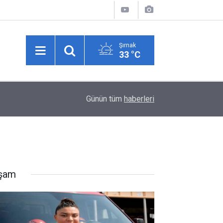
Şırnak
33 °C
10:38
Habur’da 2026’nın TIR Çıkış Rekoru Kırıldı: Gün
Günün tüm
haberleri
şam