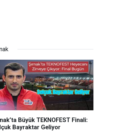
rnak
rnak’ta Büyük TEKNOFEST Finali:
lçuk Bayraktar Geliyor