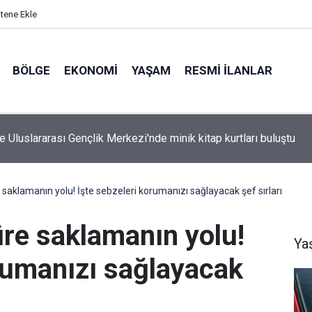
itene Ekle
BÖLGE
EKONOMI
YAŞAM
RESMI İLANLAR
ta Büyük TEKNOFEST Finali: Selçuk Bayraktar Geliyor
saklamanın yolu! İşte sebzeleri korumanızı sağlayacak şef sırları
üre saklamanın yolu!
Ya
orumanızı sağlayacak