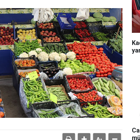
Ka
ya
Ca
mü