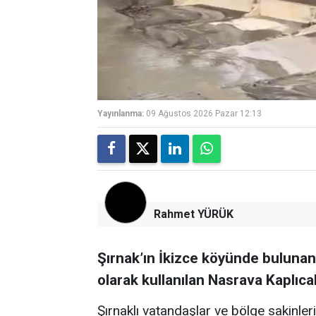
Yayınlanma:
09 Ağustos 2026 Pazar 12:13
Rahmet YÜRÜK
Şırnak’ın İkizce köyünde bulunan 
olarak kullanılan Nasrava Kaplıcal
Şırnaklı vatandaşlar ve bölge sakinler