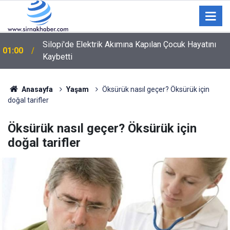
Silopi'de Elektrik Akımına Kapılan Çocuk Hayatını
01:00
Kaybetti
Şırnak'ta Büyükbaş Hayvan Çiftliği İçin Arazi Etüdü
00:12
Yapıldı
Anasayfa
Yaşam
Öksürük nasıl geçer? Öksürük için
doğal tarifler
Öksürük nasıl geçer? Öksürük için
doğal tarifler