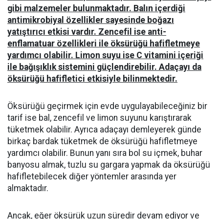
gibi malzemeler bulunmaktadır. Balın içerdiği
antimikrobiyal özellikler sayesinde boğazı
yatıştırıcı etkisi vardır. Zencefil ise anti-
enflamatuar özellikleri ile öksürüğü hafifletmeye
yardımcı olabilir. Limon suyu ise C vitamini içeriği
ile bağışıklık sistemini güçlendirebilir. Adaçayı da
öksürüğü hafifletici etkisiyle bilinmektedir.
Öksürüğü geçirmek için evde uygulayabileceğiniz bir
tarif ise bal, zencefil ve limon suyunu karıştırarak
tüketmek olabilir. Ayrıca adaçayı demleyerek günde
birkaç bardak tüketmek de öksürüğü hafifletmeye
yardımcı olabilir. Bunun yanı sıra bol su içmek, buhar
banyosu almak, tuzlu su gargara yapmak da öksürüğü
hafifletebilecek diğer yöntemler arasında yer
almaktadır.
Ancak, eğer öksürük uzun süredir devam ediyor ve