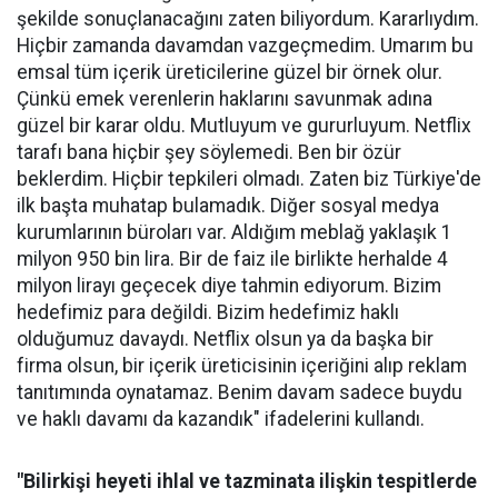
şekilde sonuçlanacağını zaten biliyordum. Kararlıydım.
Hiçbir zamanda davamdan vazgeçmedim. Umarım bu
emsal tüm içerik üreticilerine güzel bir örnek olur.
Çünkü emek verenlerin haklarını savunmak adına
güzel bir karar oldu. Mutluyum ve gururluyum. Netflix
tarafı bana hiçbir şey söylemedi. Ben bir özür
beklerdim. Hiçbir tepkileri olmadı. Zaten biz Türkiye'de
ilk başta muhatap bulamadık. Diğer sosyal medya
kurumlarının büroları var. Aldığım meblağ yaklaşık 1
milyon 950 bin lira. Bir de faiz ile birlikte herhalde 4
milyon lirayı geçecek diye tahmin ediyorum. Bizim
hedefimiz para değildi. Bizim hedefimiz haklı
olduğumuz davaydı. Netflix olsun ya da başka bir
firma olsun, bir içerik üreticisinin içeriğini alıp reklam
tanıtımında oynatamaz. Benim davam sadece buydu
ve haklı davamı da kazandık" ifadelerini kullandı.
"Bilirkişi heyeti ihlal ve tazminata ilişkin tespitlerde