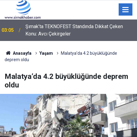
Şırnak’ta TEKNOFEST Standında Dikkat Çeken
03:05
Konu: Avcı Çekirgeler
02:00
Kozan'da zincirleme trafik kazası: 2 yaralı
Anasayfa
Yaşam
Malatya’da 4.2 büyüklüğünde
deprem oldu
Malatya’da 4.2 büyüklüğünde deprem
oldu