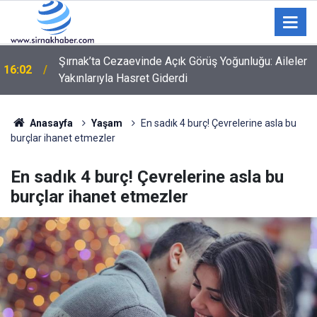
Şırnak’ta Cezaevinde Açık Görüş Yoğunluğu: Aileler
16:02
Yakınlarıyla Hasret Giderdi
5 yaban keçisini yasa dışı avlayan şahıslara idari
16:00
para cezası uygulandı
Anasayfa
Yaşam
En sadık 4 burç! Çevrelerine asla bu
burçlar ihanet etmezler
En sadık 4 burç! Çevrelerine asla bu
burçlar ihanet etmezler