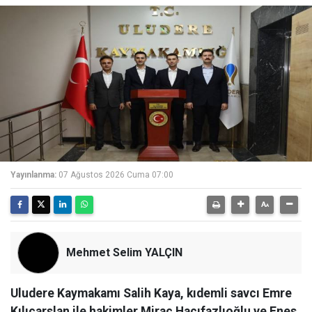
Yayınlanma:
07 Ağustos 2026 Cuma 07:00
Mehmet Selim YALÇIN
Uludere Kaymakamı Salih Kaya, kıdemli savcı Emre
Kılıçarslan ile hakimler Miraç Hacıfazlıoğlu ve Enes