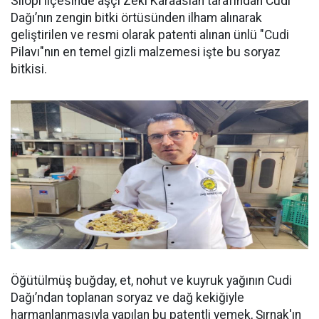
Silopi ilçesinde aşçı Zeki Karaaslan tarafından Cudi
Dağı’nın zengin bitki örtüsünden ilham alınarak
geliştirilen ve resmi olarak patenti alınan ünlü "Cudi
Pilavı"nın en temel gizli malzemesi işte bu soryaz
bitkisi.
Öğütülmüş buğday, et, nohut ve kuyruk yağının Cudi
Dağı’ndan toplanan soryaz ve dağ kekiğiyle
harmanlanmasıyla yapılan bu patentli yemek, Şırnak'ın