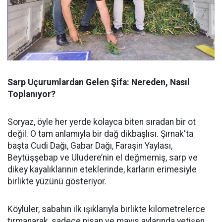
Sarp Uçurumlardan Gelen Şifa: Nereden, Nasıl
Toplanıyor?
Soryaz, öyle her yerde kolayca biten sıradan bir ot
değil. O tam anlamıyla bir dağ dikbaşlısı. Şırnak'ta
başta Cudi Dağı, Gabar Dağı, Faraşin Yaylası,
Beytüşşebap ve Uludere’nin el değmemiş, sarp ve
dikey kayalıklarının eteklerinde, karların erimesiyle
birlikte yüzünü gösteriyor.
Köylüler, sabahın ilk ışıklarıyla birlikte kilometrelerce
tırmanarak, sadece nisan ve mayıs aylarında yetişen