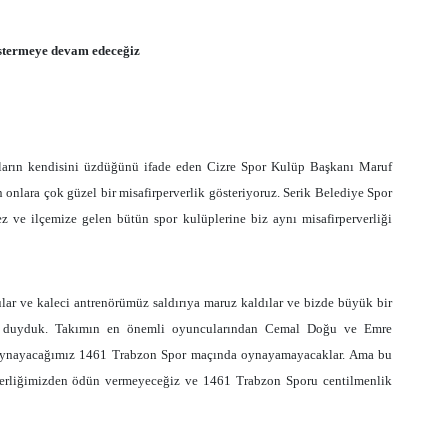
stermeye devam edeceğiz
yların kendisini üzdüğünü ifade eden Cizre Spor Kulüp Başkanı Maruf
n onlara çok güzel bir misafirperverlik gösteriyoruz. Serik Belediye Spor
 ve ilçemize gelen bütün spor kulüplerine biz aynı misafirperverliği
ular ve kaleci antrenörümüz saldırıya maruz kaldılar ve bizde büyük bir
n duyduk. Takımın en önemli oyuncularından Cemal Doğu ve Emre
a oynayacağımız 1461 Trabzon Spor maçında oynayamayacaklar. Ama bu
rverliğimizden ödün vermeyeceğiz ve 1461 Trabzon Sporu centilmenlik