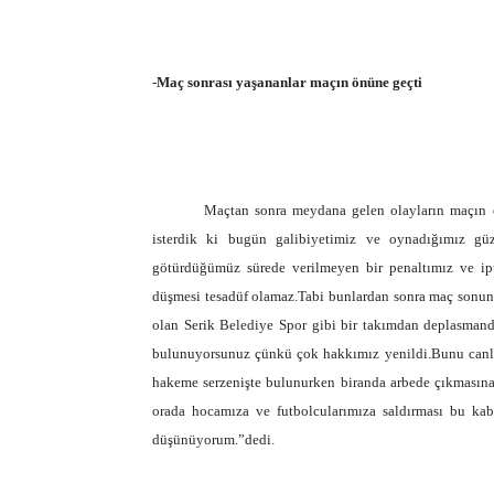
-
Maç sonrası yaşananlar maçın önüne geçti
Maçtan sonra meydana gelen olayların maçın ö
isterdik ki bugün galibiyetimiz ve oynadığımız gü
götürdüğümüz sürede verilmeyen bir penaltımız ve ip
düşmesi tesadüf olamaz.Tabi bunlardan sonra maç sonu
olan Serik Belediye Spor gibi bir takımdan deplasmand
bulunuyorsunuz çünkü çok hakkımız yenildi.Bunu canlı
hakeme serzenişte bulunurken biranda arbede çıkmasın
orada hocamıza ve futbolcularımıza saldırması bu kab
düşünüyorum.”dedi.