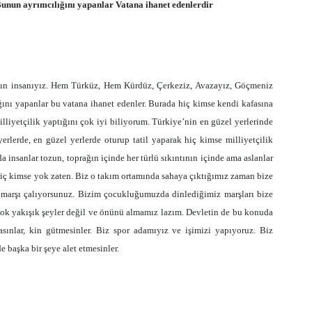
unun ayrımcılığını yapanlar Vatana ihanet edenlerdir
ın insanıyız. Hem Türküz, Hem Kürdüz, Çerkeziz, Avazayız, Göçmeniz
ğını yapanlar bu vatana ihanet edenler. Burada hiç kimse kendi kafasına
lliyetçilik yaptığını çok iyi biliyorum. Türkiye’nin en güzel yerlerinde
rlerde, en güzel yerlerde oturup tatil yaparak hiç kimse milliyetçilik
a insanlar tozun, toprağın içinde her türlü sıkıntının içinde ama aslanlar
 hiç kimse yok zaten. Biz o takım ortamında sahaya çıktığımız zaman bize
 marşı çalıyorsunuz. Bizim çocukluğumuzda dinlediğimiz marşları bize
 çok yakışık şeyler değil ve önünü almamız lazım. Devletin de bu konuda
masınlar, kin gütmesinler. Biz spor adamıyız ve işimizi yapıyoruz. Biz
 başka bir şeye alet etmesinler.