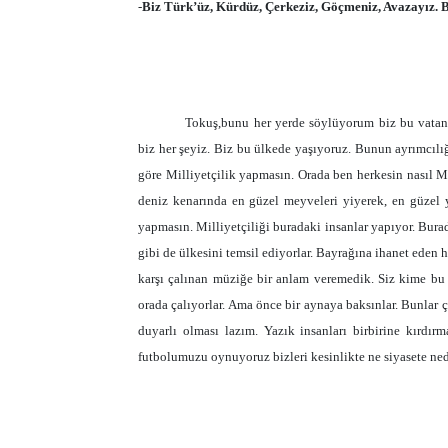
-
Biz Türk’üz, Kürdüz, Çerkeziz, Göçmeniz, Avazayız. B
Tokuş,bunu her yerde söylüyorum biz bu vatan
biz her şeyiz. Biz bu ülkede yaşıyoruz. Bunun ayrımcılı
göre Milliyetçilik yapmasın. Orada ben herkesin nasıl Mi
deniz kenarında en güzel meyveleri yiyerek, en güzel ye
yapmasın. Milliyetçiliği buradaki insanlar yapıyor. Burad
gibi de ülkesini temsil ediyorlar. Bayrağına ihanet eden
karşı çalınan müziğe bir anlam veremedik. Siz kime bu
orada çalıyorlar. Ama önce bir aynaya baksınlar. Bunlar
duyarlı olması lazım. Yazık insanları birbirine kırdır
futbolumuzu oynuyoruz bizleri kesinlikte ne siyasete nede