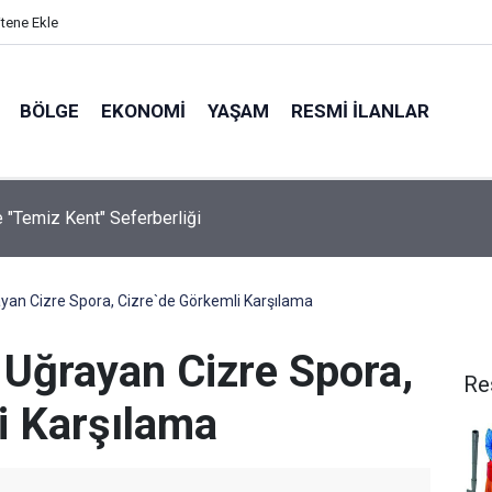
itene Ekle
BÖLGE
EKONOMI
YAŞAM
RESMI İLANLAR
e "Temiz Kent" Seferberliği
rayan Cizre Spora, Cizre`de Görkemli Karşılama
a Uğrayan Cizre Spora,
Re
i Karşılama