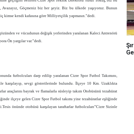
ne geçtiğini belirten Cizre Spor Teknik Direktörü Yusuf Tokuş, biz bu
, Avazayız, Göçmeniz biz her şeyiz. Biz bu ülkede yaşıyoruz. Bunun
hiç kimse kendi kafasına göre Milliyetçilik yapmasın.”dedi.
u gözünden ve vücudunun değişik yerlerinden yaralanan Kaleci Antrenörü
pora Ön yargılar var.”dedi.
Şı
Ge
onunda futbolcuları darp edilip yaralanan Cizre Spor Futbol Takımını,
ile karşılayıp, sevgi gösterilerinde bulundu. İlçeye
10 Km
. Uzaklıkta
ar araçlarını bayrak ve flamalarla süsleyip takım Otobüsünü tezahürat
liğinde ilçeye gelen Cizre Spor Futbol takımı yine tezahüratlar eşliğinde
.Tesis önünde otobüsü karşılayan taraftarlar futbolcuları”Cizre Sizinle