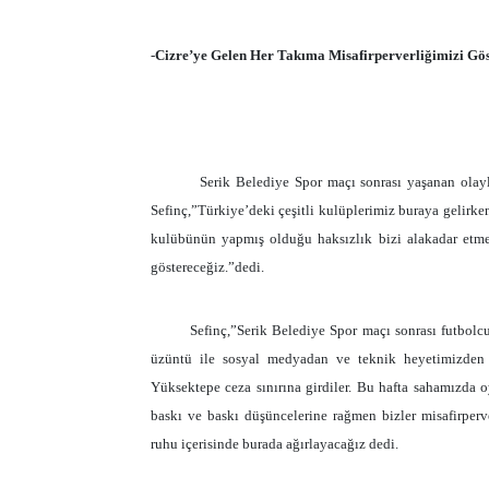
-
Cizre’ye Gelen Her Takıma Misafirperverliğimizi Gö
Serik Belediye Spor maçı sonrası yaşanan ola
Sefinç,”Türkiye’deki çeşitli kulüplerimiz buraya gelirke
kulübünün yapmış olduğu haksızlık bizi alakadar etmez
göstereceğiz.”dedi.
Sefinç,”Serik Belediye Spor maçı sonrası futbolc
üzüntü ile sosyal medyadan ve teknik heyetimizde
Yüksektepe ceza sınırına girdiler. Bu hafta sahamızd
baskı ve baskı düşüncelerine rağmen bizler misafirpe
ruhu içerisinde burada ağırlayacağız dedi.