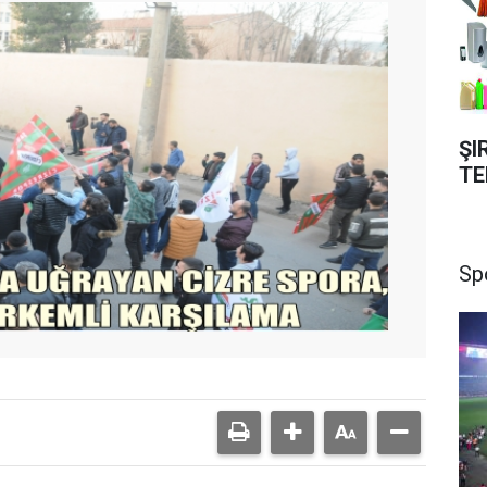
ŞI
TE
Sp