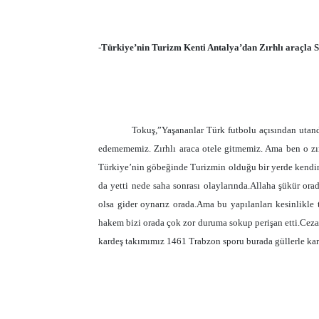
-
Türkiye’nin Turizm Kenti Antalya’dan Zırhlı araçla St
Tokuş,”Yaşananlar Türk futbolu açısından utan
edemememiz. Zırhlı araca otele gitmemiz. Ama ben o zı
Türkiye’nin göbeğinde Turizmin olduğu bir yerde kendini 
da yetti nede saha sonrası olaylarında.Allaha şükür 
olsa gider oynarız orada.Ama bu yapılanları kesinlikle
hakem bizi orada çok zor duruma sokup perişan etti.Ceza
kardeş takımımız 1461 Trabzon sporu burada güllerle karş