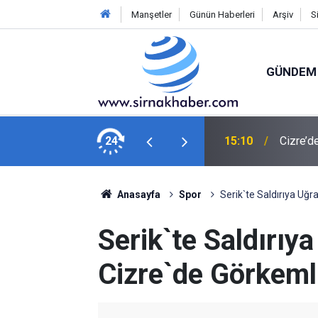
Manşetler
Günün Haberleri
Arşiv
S
GÜNDEM
 kulüp tarihinin rekorunu kırdı
24
15:10
Cizre’d
Anasayfa
Spor
Serik`te Saldırıya Uğ
Serik`te Saldırıy
Cizre`de Görkeml