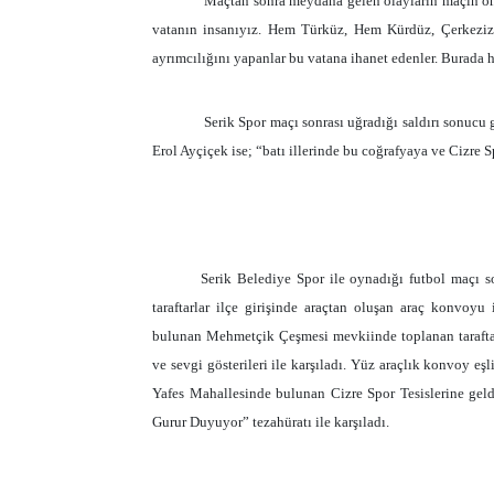
Maçtan sonra meydana gelen olayların maçın önü
vatanın insanıyız. Hem Türküz, Hem Kürdüz, Çerkeziz
ayrımcılığını yapanlar bu vatana ihanet edenler. Burada 
Serik Spor maçı sonrası uğradığı saldırı sonuc
Erol Ayçiçek ise; “batı illerinde bu coğrafyaya ve Cizre S
Serik Belediye Spor ile oynadığı futbol maçı s
taraftarlar ilçe girişinde araçtan oluşan araç konvoyu 
bulunan Mehmetçik Çeşmesi mevkiinde toplanan taraftarl
ve sevgi gösterileri ile karşıladı. Yüz araçlık konvoy eş
Yafes Mahallesinde bulunan Cizre Spor Tesislerine geldi
Gurur Duyuyor” tezahüratı ile karşıladı.