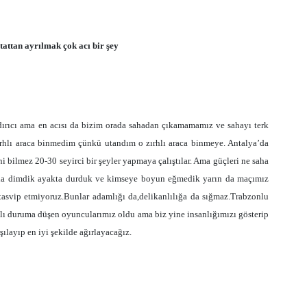
attan ayrılmak çok acı bir şey
dırıcı ama en acısı da bizim orada sahadan çıkamamamız ve sahayı terk
rhlı araca binmedim çünkü utandım o zırhlı araca binmeye. Antalya’da
bilmez 20-30 seyirci bir şeyler yapmaya çalıştılar. Ama güçleri ne saha
orada dimdik ayakta durduk ve kimseye boyun eğmedik yarın da maçımız
 tasvip etmiyoruz.Bunlar adamlığı da,delikanlılığa da sığmaz.Trabzonlu
lı duruma düşen oyuncularımız oldu ama biz yine insanlığımızı gösterip
ılayıp en iyi şekilde ağırlayacağız.