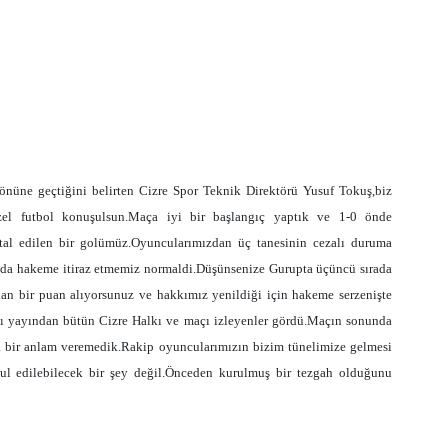
nüne geçtiğini belirten Cizre Spor Teknik Direktörü Yusuf Tokuş,biz
zel futbol konuşulsun.Maça iyi bir başlangıç yaptık ve 1-0 önde
tal edilen bir golümüz.Oyuncularımızdan üç tanesinin cezalı duruma
nda hakeme itiraz etmemiz normaldi.Düşünsenize Gurupta üçüncü sırada
an bir puan alıyorsunuz ve hakkımız yenildiği için hakeme serzenişte
 yayından bütün Cizre Halkı ve maçı izleyenler gördü.Maçın sonunda
a bir anlam veremedik.Rakip oyuncularımızın bizim tünelimize gelmesi
ul edilebilecek bir şey değil.Önceden kurulmuş bir tezgah olduğunu