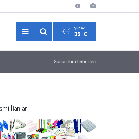
Şırnak
35 °C
15:05
5 yaşında başladı, 63 yıldır katmer açıyor
Günün tüm
haberleri
smi İlanlar