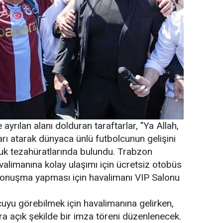
ayrılan alanı dolduran taraftarlar, "Ya Allah,
ı atarak dünyaca ünlü futbolcunun gelişini
luk tezahüratlarında bulundu. Trabzon
valimanına kolay ulaşımı için ücretsiz otobüs
ın konuşma yapması için havalimanı VIP Salonu
cuyu görebilmek için havalimanına gelirken,
tara açık şekilde bir imza töreni düzenlenecek.