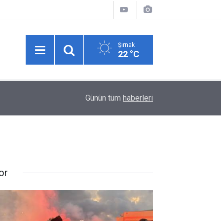
Şırnak
22 °C
00:53
Hasankeyf Tüneli girişinde feci kaza: 12 yaralı
Günün tüm
haberleri
or