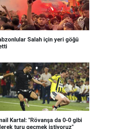
abzonlular Salah için yeri göğü
etti
mail Kartal: "Rövanşa da 0-0 gibi
derek turu geçmek istiyoruz"