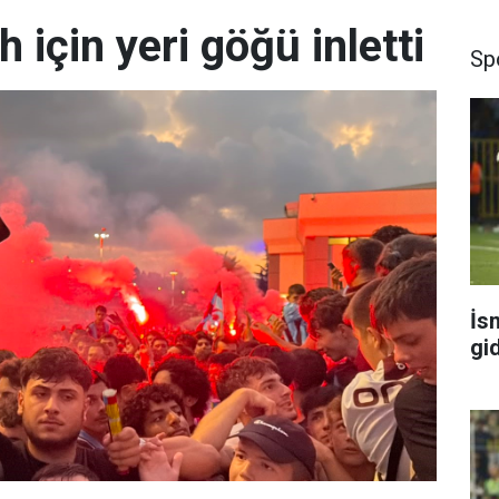
 için yeri göğü inletti
Sp
İs
gi