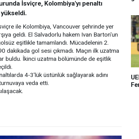
runda İsviçre, Kolombiya'yı penaltı
 yükseldi.
viçre ile Kolombiya, Vancouver şehrinde yer
şıya geldi. El Salvadorlu hakem Ivan Barton'un
golsüz eşitlikle tamamlandı. Mücadelenin 2.
0 dakikada gol sesi çıkmadı. Maçın ilk uzatma
ar buldu. İkinci uzatma bölümünde de eşitlik
çildi.
altılarda 4-3'lük üstünlük sağlayarak adını
UE
turnuvaya veda etti.
Fe
şılaşacak.