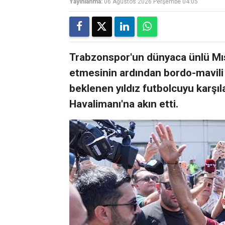
Yayınlanma:
06 Ağustos 2026 Perşembe 04:05
Trabzonspor'un dünyaca ünlü Mıs
etmesinin ardından bordo-mavili
beklenen yıldız futbolcuyu karşı
Havalimanı'na akın etti.