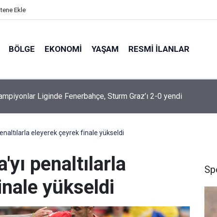
itene Ekle
BÖLGE
EKONOMI
YAŞAM
RESMI İLANLAR
mpiyonlar Liginde Fenerbahçe, Sturm Graz’ı 2-0 yendi
enaltılarla eleyerek çeyrek finale yükseldi
'yı penaltılarla
Sp
inale yükseldi