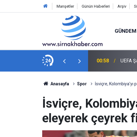
Manşetler
Günün Haberleri
Arşiv
S
GÜNDEM
ibi giderek turu geçmek istiyoruz"
24
00:58
UEFA Şa
Anasayfa
Spor
İsviçre, Kolombiya'yı p
İsviçre, Kolombiya
eleyerek çeyrek f