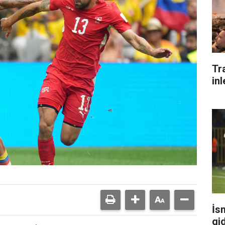
Tr
inl
İs
gi