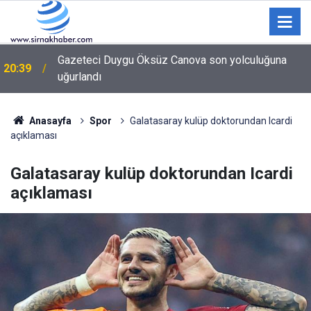
Hayırsever İş İnsanı Şerif Selçuk’tan Cizre Devlet
20:21
Hastanesine Ziyaret
Anasayfa
Spor
Galatasaray kulüp doktorundan Icardi
açıklaması
Galatasaray kulüp doktorundan Icardi
açıklaması