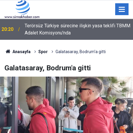
M
Şırnak’ta Toz Kabusu! Siirt ve Van Yoluna Bağlantı
18:59
Sağlayan Çevre Yolunda Vatandaşlar İsyan Etti
Anasayfa
Spor
Galatasaray, Bodrum'a gitti
Galatasaray, Bodrum'a gitti