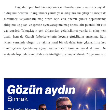
Bağcılar Spor Kulübü maçı öncesi takımda morallerin üst seviyede
olduğunu belirten Tokuş,”ikinci yarıda yakaladığımız bu çıkışı bu maçta da
sürdürmek istiyoruz.Bu maç bizim için çok önemli çünkü deplasmanda
aldığınız üç puan ve içeride oynayacağınız maç öncesi altı puanlık bir etki
yapıyor.dedi.Tokuş,Ligin çok altlarından geldik.İkinci yarıda ki çıkış hem
bizim hem de Cizreli futbolseverlerin hoşuna gitti.Bizim amacımız ligin
ikinci yarısında oluşan bu takımı nasıl bir tık daha üste çıkarabiliriz hep
onun çabası içerisindeyiz.Şuan oyuncuların form ve moral durumu üst
seviyede İnşallah İstanbul’dan da istediğimiz sonuçla döneriz.”diye konuştu.