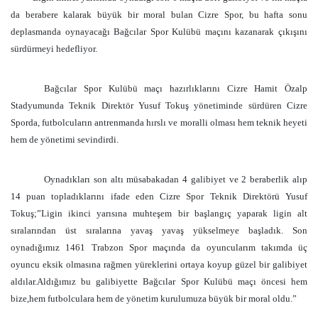
da berabere kalarak büyük bir moral bulan Cizre Spor, bu hafta sonu
deplasmanda oynayacağı Bağcılar Spor Kulübü maçını kazanarak çıkışını
sürdürmeyi hedefliyor.
Bağcılar Spor Kulübü maçı hazırlıklarını Cizre Hamit Özalp
Stadyumunda Teknik Direktör Yusuf Tokuş yönetiminde sürdüren Cizre
Sporda, futbolcuların antrenmanda hırslı ve moralli olması hem teknik heyeti
hem de yönetimi sevindirdi.
Oynadıkları son altı müsabakadan 4 galibiyet ve 2 beraberlik alıp
14 puan topladıklarını ifade eden Cizre Spor Teknik Direktörü Yusuf
Tokuş;”Ligin ikinci yarısına muhteşem bir başlangıç yaparak ligin alt
sıralarından üst sıralarına yavaş yavaş yükselmeye başladık. Son
oynadığımız 1461 Trabzon Spor maçında da oyuncularım takımda üç
oyuncu eksik olmasına rağmen yüreklerini ortaya koyup güzel bir galibiyet
aldılar.Aldığımız bu galibiyette Bağcılar Spor Kulübü maçı öncesi hem
bize,hem futbolculara hem de yönetim kurulumuza büyük bir moral oldu.”