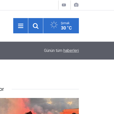
Şırnak
30 °C
03:45
İnternet kullanan bireylerin oranı yüzde 92,3 old
Günün tüm
haberleri
or