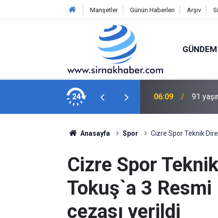
Manşetler
Günün Haberleri
Arşiv
S
GÜNDEM
 şekilde öldü
24
04:05
Trabzonl
Anasayfa
Spor
Cizre Spor Teknik Dir
Cizre Spor Tekni
Tokuş`a 3 Resm
cezası verildi