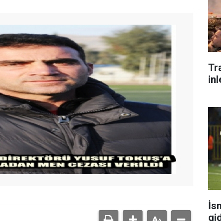
Tr
inl
İs
gi