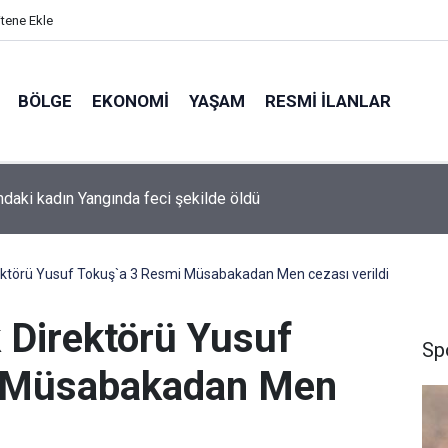
itene Ekle
BÖLGE
EKONOMI
YAŞAM
RESMI İLANLAR
ular Salah için yeri göğü inletti
ektörü Yusuf Tokuş`a 3 Resmi Müsabakadan Men cezası verildi
k Direktörü Yusuf
Sp
i Müsabakadan Men