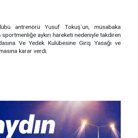
übü antrenörü Yusuf Tokuş`un, müsabaka
n sportmenliğe aykırı hareketi nedeniyle takdiren
sına Ve Yedek Kulübesine Giriş Yasağı ve
masına karar verdi.