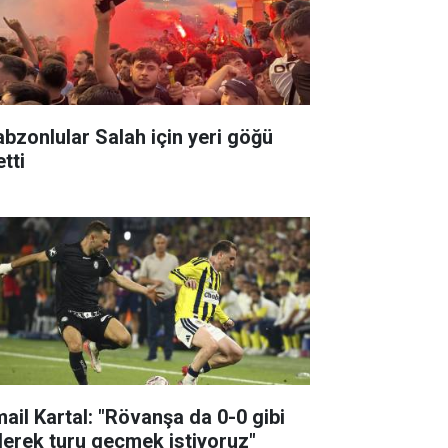
abzonlular Salah için yeri göğü
etti
mail Kartal: "Rövanşa da 0-0 gibi
derek turu geçmek istiyoruz"