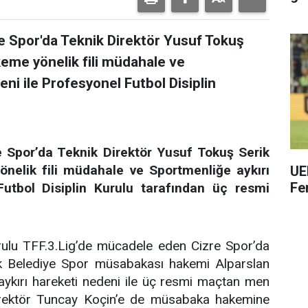
re Spor'da Teknik Direktör Yusuf Tokuş
eme yönelik fili müdahale ve
ni ile Profesyonel Futbol Disiplin
e Spor’da Teknik Direktör Yusuf Tokuş Serik
elik fili müdahale ve Sportmenliğe aykırı
UE
Fe
Futbol Disiplin Kurulu tarafından üç resmi
rulu TFF.3.Lig’de mücadele eden Cizre Spor’da
ik Belediye Spor müsabakası hakemi Alparslan
aykırı hareketi nedeni ile üç resmi maçtan men
 Direktör Tuncay Koçin’e de müsabaka hakemine